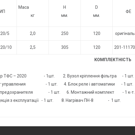
Маса
Н
D
ИП
ФЕ
кг
мм.
мм.
20/5
2,0
250
120
оригінал
20/10
2,5
305
120
201-1117
КОМПЛЕКТНІСТЬ
ьтр ТФС – 2020 - 1шт. 2. Вузол кріплення фільтра - 1 шт.
ьт управления - 1 шт. 4. Блок реле і автоматики - 1 шт.
к предохранителя - 1 шт. 6. Монтажний комплект - 1 к-т.
трукція з експлуатації - 1 шт. 8. Нагрівач ПН-8 - 1 шт.