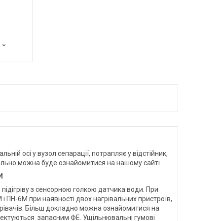
ній осі у вузол сепарації, потрапляє у відстійник,
етально можна буде ознайомитися на нашому сайті.
И
з підігріву з сенсорною голкою датчика води. При
 і ПН-6М при наявності двох нагрівальних пристроїв,
агрівачів. Більш докладно можна ознайомитися на
мплектуються запасним ФЕ. Ущільнювальні гумові