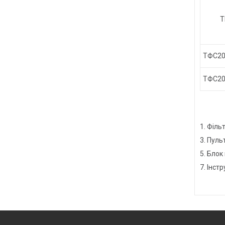
Т
ТФС20
ТФС20
1. Філ
3. Пул
5. Бло
7. Інс