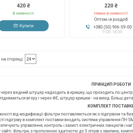
420 ₴
220 ₴
В наявності
Немає в наявності
Оптом і в роздріб
Купити
+380 (50) 906-59-00
9.00-18.00
ПРИНЦИП РОБОТИ
через вхідний штуцер надходить в кришку, що проходить по централь
 піднімається вгору і через ФЕ, штуцер кришки - на вихід. Більш д
КОМПЛЕКТ ПОСТАВК
ності від модифікації фільтри поставляються як з підігрівом та бе
ті підігріву в комплект поставки входить система управління ПН-5М
езпечують управління, контроль і захист електричних ланцюгів і н
сайті. Фільтри, з пропускною здатністю до 5 літрів у хвилину, ко