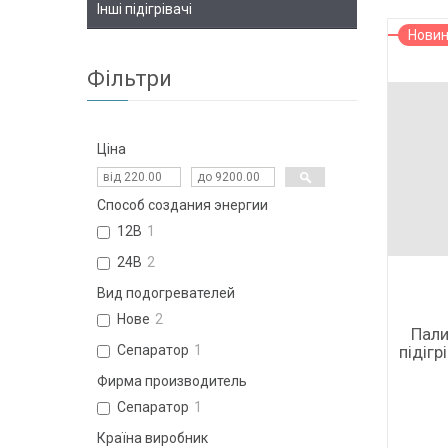
Інші підігрівачі
Нови
Фільтри
Ціна
Способ создания энергии
12В
1
24В
2
Вид подогревателей
Нове
2
Пали
підігр
Сепаратор
1
Фирма производитель
Сепаратор
1
Країна виробник