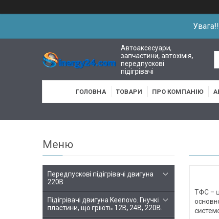
Увага!
Автоаксесуари,
запчастини, автохімія,
передпускові
підігрівачі
ГОЛОВНА
ТОВАРИ
ПРО КОМПАНІЮ
А
Передпускові підігрівачі двигуна
220В
ТФС – ц
Підігрівачі двигуна Keenovo. Гнучкі
основн
пластини, що гріють 12В, 24В, 220В.
систем