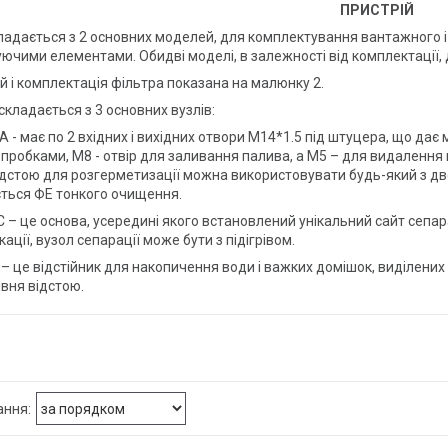
ПРИСТРІЙ
адається з 2 основних моделей, для комплектування вантажного і 
ючими елементами. Обидві моделі, в залежності від комплектації, 
й і комплектація фільтра показана на малюнку 2.
складається з 3 основних вузлів:
- має по 2 вхідних і вихідних отвори М14*1.5 під штуцера, що дає 
 пробками, М8 - отвір для заливання палива, а М5 – для видалення
ідстою для розгерметизації можна використовувати будь-який з дв
ться ФЕ тонкого очищення.
– це основа, усередині якого встановлений унікальний сайт сепара
ації, вузол сепарації може бути з підігрівом.
 це відстійник для накопичення води і важких домішок, виділених 
івня відстою.