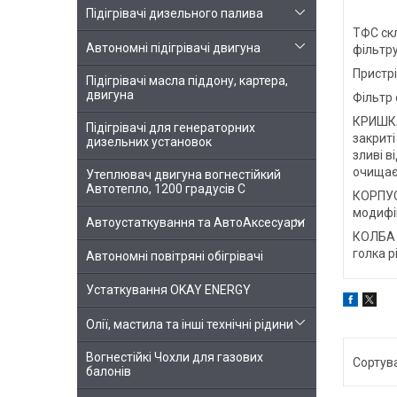
Підігрівачі дизельного палива
ТФС скл
Автономні підігрівачі двигуна
фільтру
Пристрі
Підігрівачі масла піддону, картера,
двигуна
Фільтр 
КРИШКА 
Підігрівачі для генераторних
закриті
дизельних установок
зливі в
очищає
Утеплювач двигуна вогнестійкий
Автотепло, 1200 градусів С
КОРПУС 
модифік
Автоустаткування та АвтоАксесуари
КОЛБА –
голка р
Автономні повітряні обігрівачі
Устаткування OKAY ENERGY
Олії, мастила та інші технічні рідини
Вогнестійкі Чохли для газових
балонів