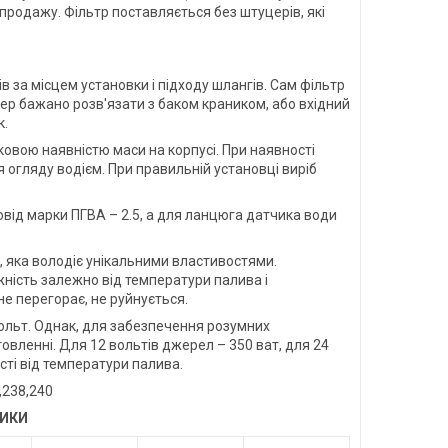
 продажу. Фільтр поставляється без штуцерів, які
за місцем установки і підходу шлангів. Сам фільтр
цер бажано розв'язати з баком краником, або вхідний
к.
ковою наявністю маси на корпусі. При наявності
я огляду водієм. При правильній установці виріб
від марки ПГВА – 2.5, а для ланцюга датчика води
 яка володіє унікальними властивостями.
ність залежно від температури палива і
е перегорає, не руйнується.
 вольт. Однак, для забезпечення розумних
вленні. Для 12 вольтів джерел – 350 ват, для 24
сті від температури палива.
,238,240
ТИКИ