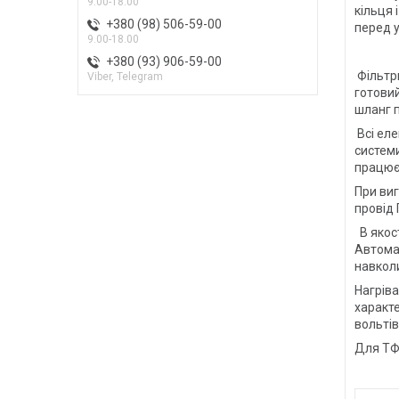
9.00-18.00
кільця 
+380 (98) 506-59-00
перед 
9.00-18.00
+380 (93) 906-59-00
Фільтри
Viber, Telegram
готовий
шланг п
Всі еле
системи
працює
При виг
провід 
В якост
Автома
навкол
Нагріва
характе
вольтів
Для ТФС