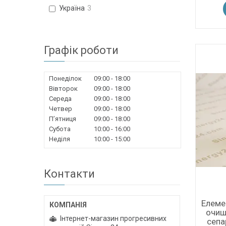
Україна
3
Графік роботи
Понеділок
09:00
18:00
Вівторок
09:00
18:00
Середа
09:00
18:00
Четвер
09:00
18:00
Пʼятниця
09:00
18:00
Субота
10:00
16:00
Неділя
10:00
15:00
Контакти
Елеме
очищ
Інтернет-магазин прогресивних
сепа