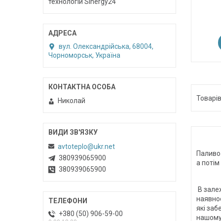
технологій Sinergy24
вул. Олександрійська, 68004,
Чорноморськ, Україна
Николай
avtoteplo@ukr.net
Паливо 
380939065900
а потім
380939065900
В залеж
наявнос
які заб
+380 (50) 906-59-00
нашому 