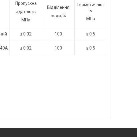
Пропускна
Герметичніст
Відділення
ь
здатність
води, %
МПа
МПа
ьний
≤ 0.02
100
≥ 0.5
040А
≤ 0.02
100
≥ 0.5