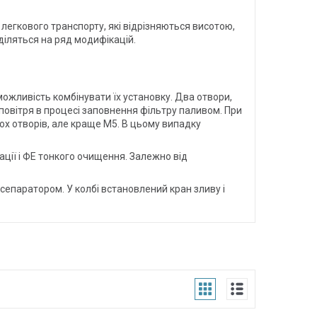
легкового транспорту, які відрізняються висотою,
діляться на ряд модифікацій.
можливість комбінувати їх установку. Два отвори,
 повітря в процесі заповнення фільтру паливом. При
ох отворів, але краще М5. В цьому випадку
ції і ФЕ тонкого очищення. Залежно від
сепаратором. У колбі встановлений кран зливу і