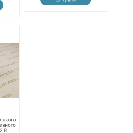
Купити
тонкого
ливного
2 В