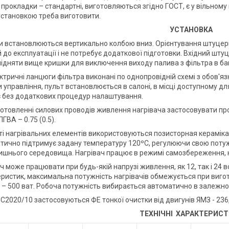
і прокладки – стандартні, виготовляються згідно ГОСТ, є у вільному
установкою треба виготовити.
УСТАНОВКА
 встановлюються вертикально колбою вниз. Орієнтування штуцерів 
 до експлуатації і не потребує додаткової підготовки. Вхідний шту
ідняти вище кришки для виключення виходу палива з фільтра в ба
ктричні ланцюги фільтра виконані по однопровідній схемі з обов'яз
 управління, пульт встановлюється в салоні, в місці доступному дл
 без додаткових процедур налаштування.
отовленні силових проводів живлення нагрівача застосовувати про
ПГВА – 0.75 (0.5).
і нагрівальних елементів використовуються позисторная кераміка,
тично підтримує задану температуру 120ºС, регулюючи свою потуж
ишнього середовища. Нагрівач працює в режимі самозбереження, н
ч може працювати при будь-якій напрузі живлення, як 12, так і 24
ристик, максимальна потужність нагрівачів обмежується при вигото
 – 500 ват. Робоча потужність вибирається автоматично в залежно
2020/10 застосовуються ФЕ тонкої очистки від двигунів ЯМЗ - 236
ТЕХНІЧНІ ХАРАКТЕРИС