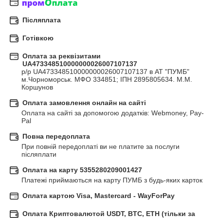
Післяплата
Готівкою
Оплата за реквізитами
UA473348510000000026007107137
р/р UA473348510000000026007107137 в АТ "ПУМБ" 
м.Чорноморськ. МФО 334851; ІПН 2895805634. М.М. 
Коршунов
Оплата замовлення онлайн на сайті
Оплата на сайті за допомогою додатків: Webmoney, Pay-
Pal
Повна передоплата
При повній передоплаті ви не платите за послуги 
післяплати
Оплата на карту 5355280209001427
Платежі приймаються на карту ПУМБ з будь-яких карток
Оплата картою Visa, Mastercard - WayForPay
Оплата Криптовалютой USDT, BTC, ETH (тільки за