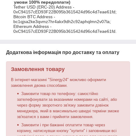
умови 100% передоплати)
Tether USD (ERC-20) Address - 
0xC94157cED93F22B095b3615424d96c4d7eae61fd; 
Bitcoin BTC Address - 
bc1qjsa2ke3qvmz7hr4akx9dh2c92aphqlmn2v07la; 
Ethereum Address - 
0xC94157cED93F22B095b3615424d96c4d7eae61fd.
Додаткова інформація про доставку та оплату
Замовлення товару
В інтернет-магазині "Sinergy24" можливо оформити
замовлення двома способами.
Замовити товар по телефону: самостійно
зателефонувати за вказаними номерами на сайті, або
через форму зворотного зв'язку замовити дзвінок
менеджера, який в максимально швидкі терміни зможе
зв'язатися з вами і прийняти замовлення.
Замовити і при бажанні оплатити товар через
корзину, натиснувши кнопку "купити" і заповнивши всі