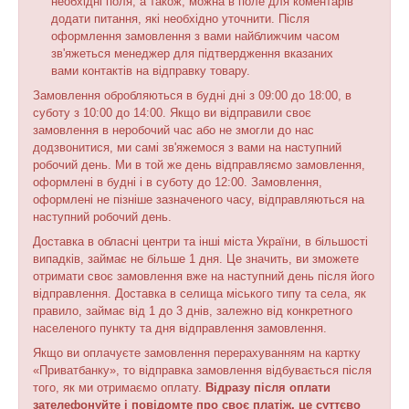
необхідні поля, а також, можна в поле для коментарів
додати питання, які необхідно уточнити. Після
оформлення замовлення з вами найближчим часом
зв'яжеться менеджер для підтвердження вказаних
вами контактів на відправку товару.
Замовлення обробляються в будні дні з 09:00 до 18:00, в
суботу з 10:00 до 14:00. Якщо ви відправили своє
замовлення в неробочий час або не змогли до нас
додзвонитися, ми самі зв'яжемося з вами на наступний
робочий день. Ми в той же день відправляємо замовлення,
оформлені в будні і в суботу до 12:00. Замовлення,
оформлені не пізніше зазначеного часу, відправляються на
наступний робочий день.
Доставка в обласні центри та інші міста України, в більшості
випадків, займає не більше 1 дня. Це значить, ви зможете
отримати своє замовлення вже на наступний день після його
відправлення. Доставка в селища міського типу та села, як
правило, займає від 1 до 3 днів, залежно від конкретного
населеного пункту та дня відправлення замовлення.
Якщо ви оплачуєте замовлення перерахуванням на картку
«Приватбанку», то відправка замовлення відбувається після
того, як ми отримаємо оплату.
Відразу після оплати
зателефонуйте і повідомте про своє платіж, це суттєво