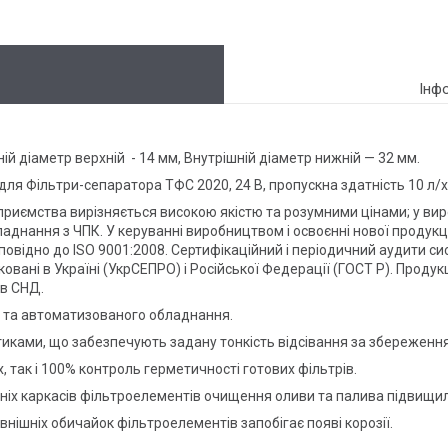
Інф
ій діаметр верхній - 14 мм, Внутрішній діаметр нижній — 32 мм.
я Фільтри-сепаратора ТФС 2020, 24 В, пропускна здатність 10 л/х
дприємства вирізняється високою якістю та розумними цінами; у вир
бладнання з ЧПК. У керуванні виробництвом і освоєнні нової продукці
дповідно до ISO 9001:2008. Сертифікаційний і періодичний аудити 
овані в Україні (УкрСЕПРО) і Російської Федерації (ГОСТ Р). Проду
 в СНД.
 та автоматизованого обладнання.
иками, що забезпечують задану тонкість відсівання за збереження 
, так і 100% контроль герметичності готових фільтрів.
іх каркасів фільтроелементів очищення оливи та палива підвищила
внішніх обичайок фільтроелементів запобігає появі корозії.