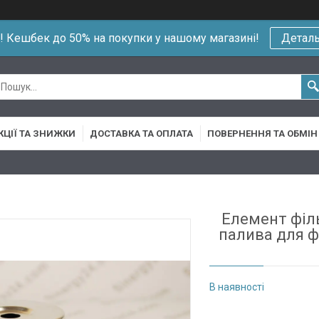
!! Кешбек до 50% на покупки у нашому магазині!
Детал
КЦІЇ ТА ЗНИЖКИ
ДОСТАВКА ТА ОПЛАТА
ПОВЕРНЕННЯ ТА ОБМІН
Елемент філ
палива для ф
В наявності