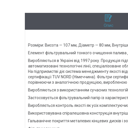
Опис
Розміри: Висота — 107 мм, Діаметр — 80 мм, Внутрішн
Елемент фільтрувальний тонкого очищення палива дл
Виробляються в Україні від 1997 року. Продукція пі
автоматизовані технологічні лінії, спеціалізоване о
На підприємстві діє система менеджменту якості ві
сертифікації TUV NORD (Німеччина). Фільтри сертифік
порівнюючи з аналогічною продукцією, виробленою
Виробляються з використанням сучасних технологій
Застосовується фільтрувальний папір із характерист
Виробляється контроль якості як усіх комплектуючих
Використовувана спіралешовна конструкція внутрішн
Гальванічне покриття металевих кінцевих дисків і зо