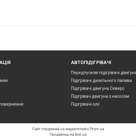
АЦІЯ
АВТОПІДІГРІВАЧІ
Передпускові підігрівачі двигун
анію
Підігрівачі дизельного палива
Підігрівачі двигуна Северс
Підігрівач двигуна з насосом
 повернення
Підігрівачі олії
Сайт створений на маркетплейсі
Prom.ua
Продавець на Bigl.ua