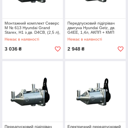
Монтажний комплект Северс
Передпусковий підігрівач
М № 613 Hyundai Grand
двигуна Hyundai Getz, дв.
Starex, H1 з дв. D4CB, (2,5 л),
G4EE, 1,4л, АКПП + КМП
з МКПП і АКПП.
0606
Немає в наявності
Немає в наявності
3 036
2 948
₴
₴
Передпусковий підігрівач
Електричний передпусковий