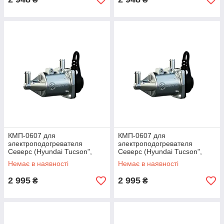
КМП-0607 для
КМП-0607 для
электроподогревателя
электроподогревателя
Северс (Hyundai Tucson",
Северс (Hyundai Tucson",
"Santa FE", KIA Sportage"дв.
"Santa FE", KIA Sportage"дв.
Немає в наявності
Немає в наявності
D4EA, (2,0 л))
D4EA, (2,0 л))
2 995
2 995
₴
₴