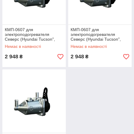
КМП-0607 для
КМП-0607 для
электроподогревателя
электроподогревателя
Северс (Hyundai Tucson",
Северс (Hyundai Tucson",
"Santa FE", KIA Sportage"дв.
"Santa FE", KIA Sportage"дв.
Немає в наявності
Немає в наявності
D4EA, (2,0 л))
D4EA, (2,0 л))
2 948
2 948
₴
₴