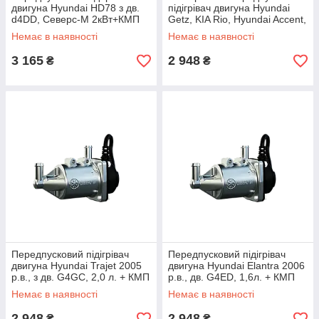
двигуна Hyundai HD78 з дв.
підігрівач двигуна Hyundai
d4DD, Северс-М 2кВт+КМП
Getz, KIA Rio, Hyundai Accent,
0053
1,5 кВт + КМП 0602
Немає в наявності
Немає в наявності
3 165
2 948
₴
₴
Передпусковий підігрівач
Передпусковий підігрівач
двигуна Hyundai Trajet 2005
двигуна Hyundai Elantra 2006
р.в., з дв. G4GC, 2,0 л. + КМП
р.в., дв. G4ED, 1,6л. + КМП
0603
0605
Немає в наявності
Немає в наявності
2 948
2 948
₴
₴