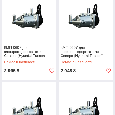
КМП-0607 для
КМП-0607 для
электроподогревателя
электроподогревателя
Северс (Hyundai Tucson",
Северс (Hyundai Tucson",
"Santa FE", KIA Sportage"дв.
"Santa FE", KIA Sportage"дв.
Немає в наявності
Немає в наявності
D4EA, (2,0 л))
D4EA, (2,0 л))
2 995
2 948
₴
₴