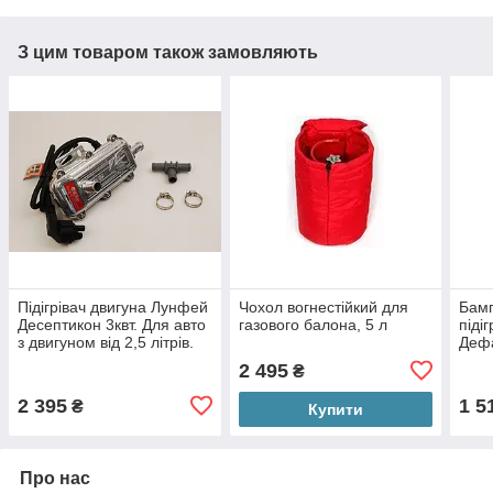
З цим товаром також замовляють
Підігрівач двигуна Лунфей
Чохол вогнестійкий для
Бамп
Десептикон 3квт. Для авто
газового балона, 5 л
піді
з двигуном від 2,5 літрів.
Деф
2 495
₴
2 395
1 5
₴
Купити
Про нас