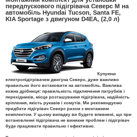
передпускового підігрівача Северс М на
автомобіль Hyundai Tucson, Santa FE,
KIA Sportage з двигуном D4EA, (2,0 л)
Купуючи
електропідігрівачем двигуна Северс, дуже важливо
правильно його встановити на автомобіль. Важлива
кожна дрібниця: правильність підключення патрубків і
перехідників, місце розташування підігрівача, надійність
кріплення, якість рукавів і хомутів. Ми рекомендуємо
придбати підігрівач Северс разом з монтажним
комплектом. У цьому випадку ви будете впевнені, що при
встановленні підігрівача не виникне проблем і підігрівач
буде працювати правильно і ефективно.