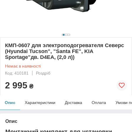
КМП-0607 для электроподогревателя Северс
(Hyundai Tucson", "Santa FE", KIA
Sportage"дв. D4EA, (2,0 л))
Немає в наявності
Код: 410181
Роздріб
2 995
₴
Опис
Характеристики
Доставка
Оплата
Умови п
Опис
Монтажний комплект для установки