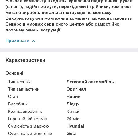
В склад комплекту входить: кріплення підігрівника, рукав
(шланг), надійні хомути, перехідники і трійники, комплект
металовиробів, детальна інструкція по монтажу.
Використовуючи монтажний комплект, можна встановити
Северс в умовах сервісного центру або самостійно,
дотримуючись інструкції.
Приховати
Характеристики
Основні
Тип техніки
Легковий автомобіль
Тип запчастини
Оригінал
Стан
Новий
Виробник
Лідер
Країна виробник
Китай
Гарантійний термін
24 міс
Сумісність з маркою
Hyundai
Сумісність з моделлю
Getz