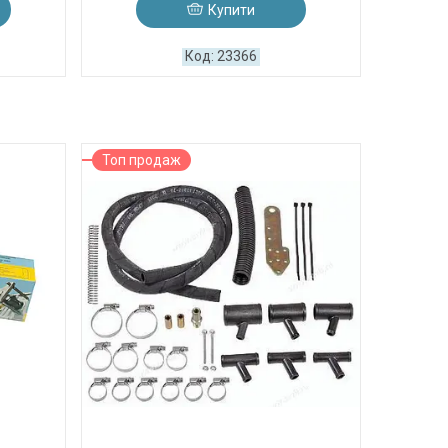
Купити
23366
Топ продаж