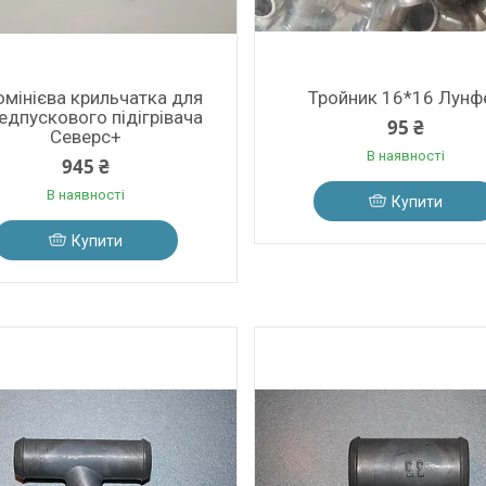
мінієва крильчатка для
Тройник 16*16 Лунф
едпускового підігрівача
95 ₴
Северс+
В наявності
945 ₴
В наявності
Купити
Купити