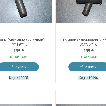
йник (алюмінієвий сплав)
Трійник (алюмінієвий с
19*19*16
35*35*16
135 ₴
295 ₴
В наявності
В наявності
Купити
Купити
410095
410096