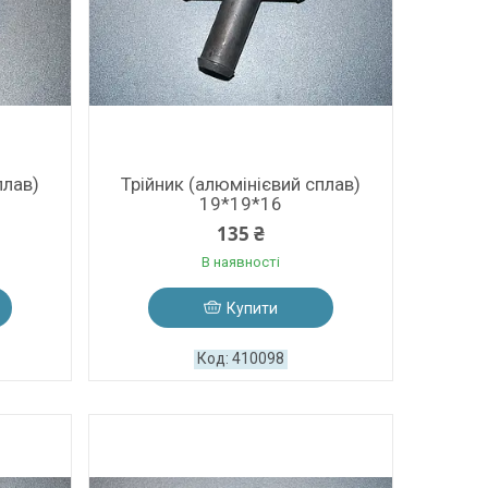
плав)
Трійник (алюмінієвий сплав)
19*19*16
135 ₴
В наявності
Купити
410098