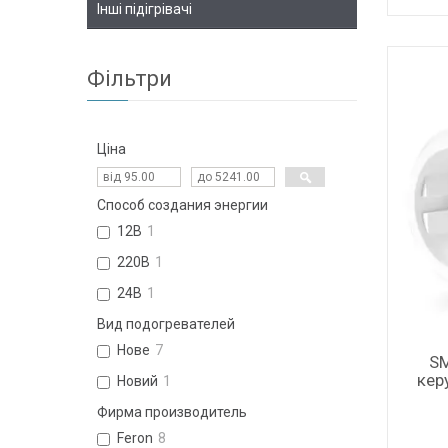
Інші підігрівачі
Фільтри
Ціна
Способ создания энергии
12В
1
220В
1
24В
1
Вид подогревателей
Нове
7
SM
кер
Новий
1
Фирма производитель
Feron
8