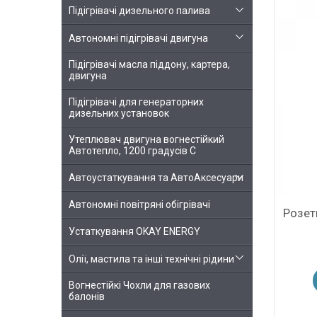
Підігрівачі дизельного палива
Автономні підігрівачі двигуна
Підігрівачі масла піддону, картера,
двигуна
Підігрівачі для генераторних
дизельних установок
Утеплювач двигуна вогнестійкий
Автотепло, 1200 градусів С
Автоустаткування та АвтоАксесуари
Автономні повітряні обігрівачі
Розет
Устаткування OKAY ENERGY
Олії, мастила та інші технічні рідини
Вогнестійкі Чохли для газових
балонів