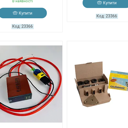
В наявності
Купити
Купити
23366
23366