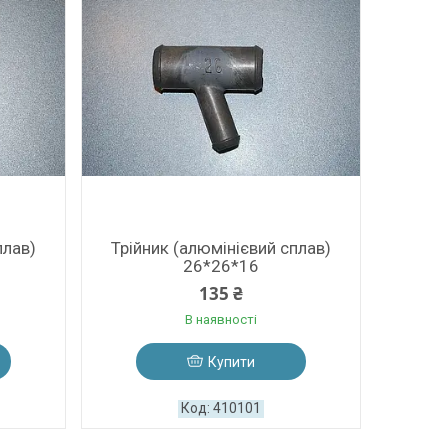
плав)
Трійник (алюмінієвий сплав)
26*26*16
135 ₴
В наявності
Купити
410101