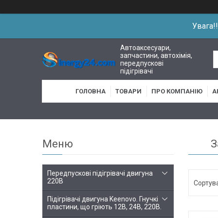
Увага!
Автоаксесуари,
запчастини, автохімія,
передпускові
підігрівачі
ГОЛОВНА
ТОВАРИ
ПРО КОМПАНІЮ
А
З
Передпускові підігрівачі двигуна
220В
Підігрівачі двигуна Keenovo. Гнучкі
пластини, що гріють 12В, 24В, 220В.