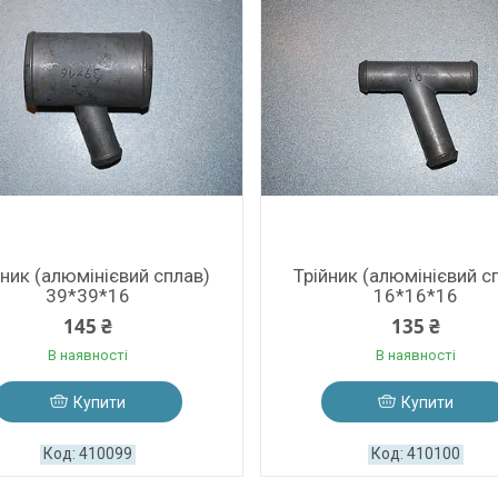
йник (алюмінієвий сплав)
Трійник (алюмінієвий с
39*39*16
16*16*16
145 ₴
135 ₴
В наявності
В наявності
Купити
Купити
410099
410100