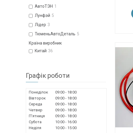
АвтоТЭН
1
Лунфэй
5
Лідер
3
ТюменьАвтоДеталь
5
Країна виробник
Китай
36
Графік роботи
Понеділок
09:00
18:00
Вівторок
09:00
18:00
Середа
09:00
18:00
Четвер
09:00
18:00
Пʼятниця
09:00
18:00
Субота
10:00
16:00
Неділя
10:00
15:00