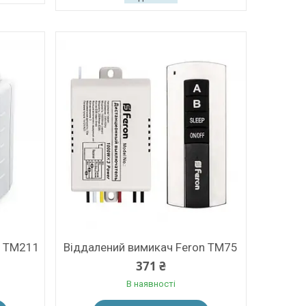
n TM211
Віддалений вимикач Feron TM75
371 ₴
В наявності