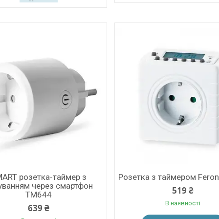
ART розетка-таймер з
Розетка з таймером Fero
уванням через смартфон
519 ₴
ТМ644
В наявності
639 ₴