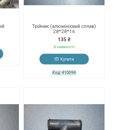
ей
Трійник (алюмінієвий сплав)
28*28*16
135 ₴
В наявності
Купити
410094