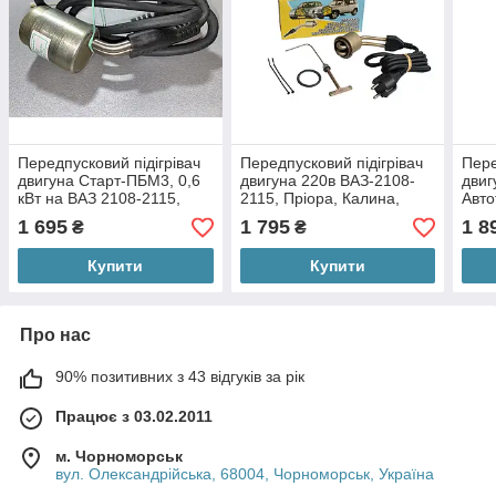
Передпусковий підігрівач
Передпусковий підігрівач
Пере
двигуна Старт-ПБМ3, 0,6
двигуна 220в ВАЗ-2108-
двиг
кВт на ВАЗ 2108-2115,
2115, Пріора, Калина,
Авто
Пріора, Каліна, Гранта.
Гранта, Веста. Автотен
1 695
1 795
1 8
₴
₴
ЭМ2-36-0,6/220
Купити
Купити
Про нас
90% позитивних з 43 відгуків за рік
Працює з 03.02.2011
м. Чорноморськ
вул. Олександрійська, 68004, Чорноморськ, Україна