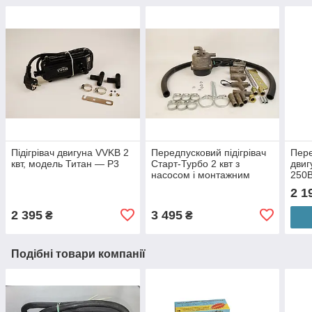
Підігрівач двигуна VVKB 2
Передпусковий підігрівач
Пере
квт, модель Титан — P3
Старт-Турбо 2 квт з
двиг
насосом і монтажним
250В
комплектом №2
терм
2 1
2 395
3 495
₴
₴
Подібні товари компанії