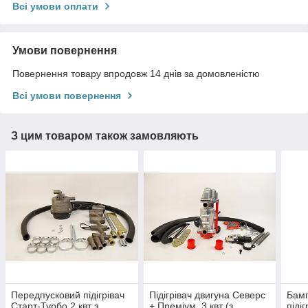
Всі умови оплати
Умови повернення
Повернення товару впродовж 14 днів за домовленістю
Всі умови повернення
З цим товаром також замовляють
Передпусковий підігрівач
Підігрівач двигуна Северс
Бамп
Старт-Турбо 2 квт з
+ Преміум, 3 квт (з
піді