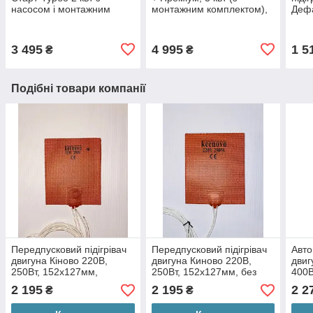
насосом і монтажним
монтажним комплектом),
Деф
комплектом №2
для вантажних авто
3 495
4 995
1 5
₴
₴
Подібні товари компанії
Передпусковий підігрівач
Передпусковий підігрівач
Авто
двигуна Кіново 220В,
двигуна Киново 220В,
двиг
250Вт, 152х127мм,
250Вт, 152х127мм, без
400В
терморегулятор 90
терморегулятора
терм
2 195
2 195
2 2
₴
₴
градусов
90гр