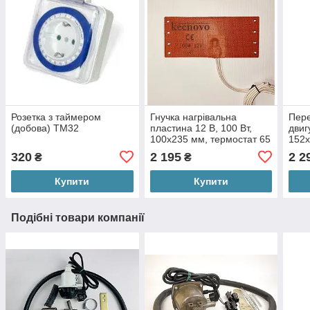
Розетка з таймером
Гнучка нагрівальна
Пере
(добова) TM32
пластина 12 В, 100 Вт,
двиг
100х235 мм, термостат 65
152
градусів
терм
320
2 195
2 2
₴
₴
90гр
Купити
Купити
Подібні товари компанії