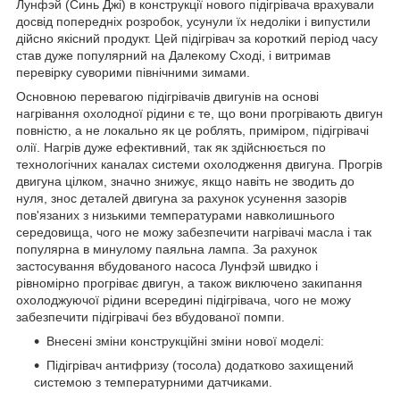
Лунфэй (Синь Джі) в конструкції нового підігрівача врахували
досвід попередніх розробок, усунули їх недоліки і випустили
дійсно якісний продукт. Цей підігрівач за короткий період часу
став дуже популярний на Далекому Сході, і витримав
перевірку суворими північними зимами.
Основною перевагою підігрівачів двигунів на основі
нагрівання охолодної рідини є те, що вони прогрівають двигун
повністю, а не локально як це роблять, приміром, підігрівачі
олії. Нагрів дуже ефективний, так як здійснюється по
технологічних каналах системи охолодження двигуна. Прогрів
двигуна цілком, значно знижує, якщо навіть не зводить до
нуля, знос деталей двигуна за рахунок усунення зазорів
пов'язаних з низькими температурами навколишнього
середовища, чого не можу забезпечити нагрівачі масла і так
популярна в минулому паяльна лампа. За рахунок
застосування вбудованого насоса Лунфэй швидко і
рівномірно прогріває двигун, а також виключено закипання
охолоджуючої рідини всередині підігрівача, чого не можу
забезпечити підігрівачі без вбудованої помпи.
Внесені зміни конструкційні зміни нової моделі:
Підігрівач антифризу (тосола) додатково захищений
системою з температурними датчиками.