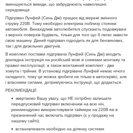
зменшуються викиди, що забруднюють навколишнє
середовище.
Підігрівач Лунфей (Синь Джі) працює від мережі змінного
струму 220В. Тому необхідно електрика поблизу стоянки
автомобіля. Винахідливі автолюбителі спускають подовжувачі
з верхніх поверхів будівель, тільки для того що б легко завести
свою машину. Даний підігрівач підходить як для бензинових,
так і для дизельних двигунів.
В комплект поставки підігрівача Лунфей (Синь Джі) входить
докладна інструкція на російській мові зі схемами монтажу та
правил експлуатації, а також монтажний комплект - два
хомута і трійник. В установці підігрівача Лунфей немає нічого
складного, тому це можна зробити не тільки в автосервісі, але
і власними силами, дотримуючись інструкції, що додається.
РЕКОМЕНДАЦІЇ:
звертаємо Вашу увагу, що НЕ потрібно залишати
передпусковий підігрівач включеним на всю ніч,
рекомендуємо використовувати таймери на 220В які в
призначений час включать підігрівач (є у продажу на
нашому сайті);
встановлювати необхідно на ділянку системи