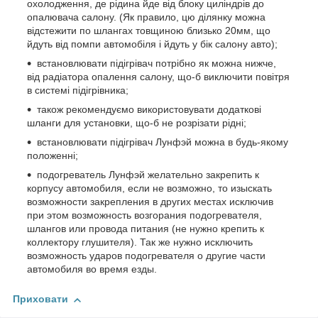
охолодження, де рідина йде від блоку циліндрів до
опалювача салону. (Як правило, цю ділянку можна
відстежити по шлангах товщиною близько 20мм, що
йдуть від помпи автомобіля і йдуть у бік салону авто);
встановлювати підігрівач потрібно як можна нижче,
від радіатора опалення салону, що-б виключити повітря
в системі підігрівника;
також рекомендуємо використовувати додаткові
шланги для установки, що-б не розрізати рідні;
встановлювати підігрівач Лунфэй можна в будь-якому
положенні;
подогреватель Лунфэй желательно закрепить к
корпусу автомобиля, если не возможно, то изыскать
возможности закрепления в других местах исключив
при этом возможность возгорания подогревателя,
шлангов или провода питания (не нужно крепить к
коллектору глушителя). Так же нужно исключить
возможность ударов подогревателя о другие части
автомобиля во время езды.
Приховати