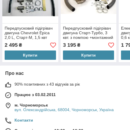
Передпусковий підігрівач
Передпусковий підігрівач
Елек
двигуна Chevrolet Epica
двигуна Старт-Турбо, 3
двиг
2,0 L, Старт-М, 1,5 квт
квт. з помпою +монтажний
0,6 
комплект No1
авто
2 495
3 195
1 7
₴
₴
Купити
Купити
Про нас
90% позитивних з 43 відгуків за рік
Працює з 03.02.2011
м. Чорноморськ
вул. Олександрійська, 68004, Чорноморськ, Україна
Контакти