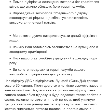
Помпа підігрівача оснащена мотором без графітових
щіток, що значно збільшує його термін служби.
Впроваджена технологія "Роздільного підігріву
охолоджуючої рідини, що збільшує ефективність
використання енергії нагріву.
Ми рекомендуємо використовувати даний підігрівач
якщо:
Взимку Ваш автомобіль залишається на вулиці або в
холодному приміщенні
Пуск вашого автомобіля утруднений в холодну пору
року
Ви хочете продовжити термін служби вашого
автомобіля, підігріваючи двигун взимку
Час підігріву ДВС з підігрівачем Лунфей (Синь Джі) триває
всього 30 хвилин. Після цього ви з легкістю зможете завести
ваш автомобіль. Завдяки вже нагрітому антифризу пічка
вашого автомобіля відразу ж буде подавати тепле повітря в
салон, головне не включати потік на скла, щоб уникнути
тріщин з великої різниці температур з вулицею. Так само
істотно знижується витрата палива на прогрів двигуна, і