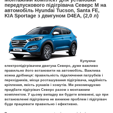
передпускового підігрівача Северс М на
автомобіль Hyundai Tucson, Santa FE,
KIA Sportage з двигуном D4EA, (2,0 л)
Купуючи
електропідігрівачем двигуна Северс, дуже важливо
правильно його встановити на автомобіль. Важлива
кожна дрібниця: правильність підключення патрубків і
перехідників, місце розташування підігрівача, надійність
кріплення, якість рукавів і хомутів. Ми рекомендуємо
придбати підігрівач Северс разом з монтажним
комплектом. У цьому випадку ви будете впевнені, що при
встановленні підігрівача не виникне проблем і підігрівач
буде працювати правильно і ефективно.