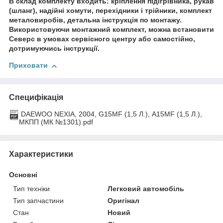
В склад комплекту входить: кріплення підігрівника, рукав
(шланг), надійні хомути, перехідники і трійники, комплект
металовиробів, детальна інструкція по монтажу.
Використовуючи монтажний комплект, можна встановити
Северс в умовах сервісного центру або самостійно,
дотримуючись інструкції.
Приховати
Специфікація
DAEWOO NEXIA, 2004, G15MF (1,5 Л.), А15MF (1,5 Л.),
МКПП (МК №1301).pdf
Характеристики
Основні
Тип техніки
Легковий автомобіль
Тип запчастини
Оригінал
Стан
Новий