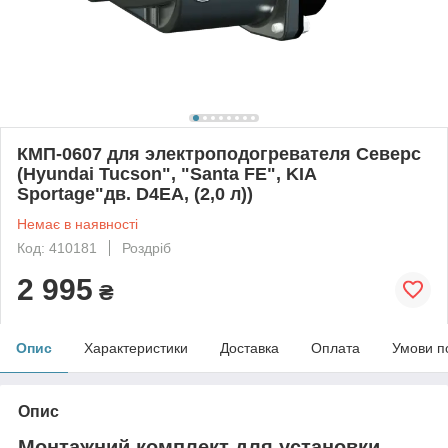
КМП-0607 для электроподогревателя Северс
(Hyundai Tucson", "Santa FE", KIA
Sportage"дв. D4EA, (2,0 л))
Немає в наявності
Код: 410181
Роздріб
2 995
₴
Опис
Характеристики
Доставка
Оплата
Умови п
Опис
Монтажний комплект для установки