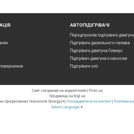
АЦІЯ
АВТОПІДІГРІВАЧІ
Передпускові підігрівачі двигун
анію
Підігрівачі дизельного палива
Підігрівачі двигуна Северс
Підігрівач двигуна з насосом
 повернення
Підігрівачі олії
Сайт створений на маркетплейсі
Prom.ua
Продавець на Bigl.ua
Інтернет-магазин прогресивних технологій Sinergy24 |
Поскаржитися на контент
|
Політика к
Select Language
▼