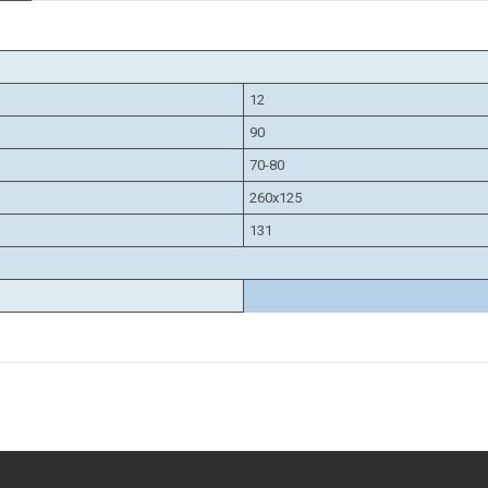
12
90
70-80
260х125
131