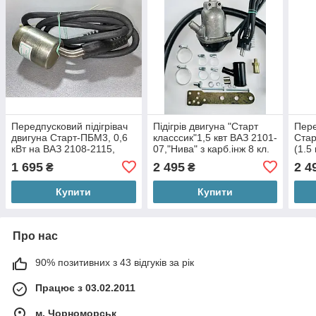
Передпусковий підігрівач
Підігрів двигуна "Старт
Пере
двигуна Старт-ПБМ3, 0,6
класссик"1,5 квт ВАЗ 2101-
Стар
кВт на ВАЗ 2108-2115,
07,"Нива" з карб.інж 8 кл.
(1.5
Пріора, Каліна, Гранта.
ДВС; 2108-
1 695
2 495
2 4
₴
₴
15,"Пріора","Калина"
Купити
Купити
Про нас
90% позитивних з 43 відгуків за рік
Працює з 03.02.2011
м. Чорноморськ