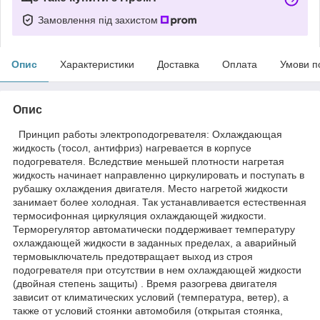
Замовлення під захистом
Опис
Характеристики
Доставка
Оплата
Умови п
Опис
Принцип работы электроподогревателя: Охлаждающая
жидкость (тосол, антифриз) нагревается в корпусе
подогревателя. Вследствие меньшей плотности нагретая
жидкость начинает направленно циркулировать и поступать в
рубашку охлаждения двигателя. Место нагретой жидкости
занимает более холодная. Так устанавливается естественная
термосифонная циркуляция охлаждающей жидкости.
Терморегулятор автоматически поддерживает температуру
охлаждающей жидкости в заданных пределах, а аварийный
термовыключатель предотвращает выход из строя
подогревателя при отсутствии в нем охлаждающей жидкости
(двойная степень защиты) . Время разогрева двигателя
зависит от климатических условий (температура, ветер), а
также от условий стоянки автомобиля (открытая стоянка,