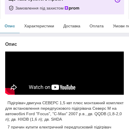
Замовлення під захистом
Опис
Характеристики
Доставка
Оплата
Умови п
Опис
Підігрівач двигуна СЕВЕРС 1,5 квт плюс монтажний комплект
для встановлення передпускового підігрівача Северс М на
автомобілі Ford "Focus", "C-Max" 2007 р.в., дв. QQDB (1,8-2,0
л); дв. HXDB (1,6 л); дв. SHDA
7 причин купити електричний передпусковий підігрівач