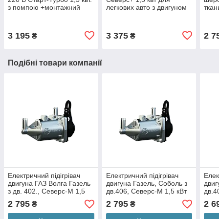
з помпою +монтажний
легкових авто з двигуном
ткан
комплект No1
до 3х літрів
3 195
3 375
2 7
₴
₴
Подібні товари компанії
Електричний підігрівач
Електричний підігрівач
Елек
двигуна ГАЗ Волга Газель
двигуна Газель, Соболь з
двиг
з дв. 402., Северс-М 1,5
дв.406, Северс-М 1,5 кВт
дв.4
кВт + КМП 5
+ КМП 6
+ К
2 795
2 795
2 6
₴
₴