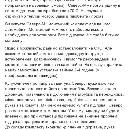
поправками на зовнішні умови) «Северс-М» прогріє рідину в
системі до температури близько +70 С. У результаті
отримуємо теплий мотор. Завів із півоберта і поїхав!
Ви купуєте Северс-М і монтажний комплект для вашого
автомобіля. Монтажний комплект є набором всього
необхідного для установки. Все під рукою! Не треба бігти до
магазину!
Якщо є можливість, радимо встановлювати на СТО. Але
кожен монтажний комплект має докладну інструкцію з
встановлення. Дотримуючись її вимог та рекомендацій, ви
можете встановити підігрівач самостійно. Як показує практика,
навіть самостійна установка займає 2-4 години (у
професіоналів ще швидше).
Купуючи електропідігрівач двигуна Северс, дуже важливо
правильно встановити його на автомобіль. Важлива кожна
дрібниця: правильність підключення патрубків та перехідників,
місце розташування підігрівача, надійність кріплення, якість
рукавів та хомутів. Ми рекомендуємо купити підігрівач Северс
разом з монтажним комплектом. У цьому випадку ви будете
впевнені, що при установці підігрівача не виникне проблем і
підігрівач працюватиме правильно та ефективно.
До складу комплекту входить: кріплення підігрівача, рукав