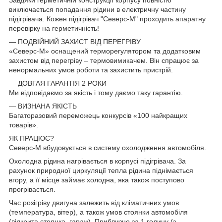
Завдяки герметичній конструкції корпусу повністю
виключається попадання рідини в електричну частину
підігрівача. Кожен підігрівач "Северс-М" проходить апаратну
перевірку на герметичність!
— ПОДВІЙНИЙ ЗАХИСТ ВІД ПЕРЕГРІВУ
«Северс-М» оснащений терморегулятором та додатковим
захистом від перегріву – термовимикачем. Він спрацює за
ненормальних умов роботи та захистить пристрій.
— ДОВГАЯ ГАРАНТІЯ 2 РОКИ
Ми відповідаємо за якість і тому даємо таку гарантію.
— ВИЗНАНА ЯКІСТЬ
Багаторазовий переможець конкурсів «100 найкращих
товарів».
ЯК ПРАЦЮЄ?
Северс-М вбудовується в систему охолодження автомобіля.
Охолодна рідина нагрівається в корпусі підігрівача. За
рахунок природної циркуляції тепла рідина піднімається
вгору, а її місце займає холодна, яка також поступово
прогрівається.
Час розігріву двигуна залежить від кліматичних умов
(температура, вітер), а також умов стоянки автомобіля
(відкрита стоянка, гараж). Приблизно за 1 годину (з