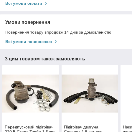
Всі умови оплати
Умови повернення
Повернення товару впродовж 14 днів за домовленістю
Всі умови повернення
З цим товаром також замовляють
Передпусковий підігрівач
Підігрівач двигуна
Наки
220 В Старт-Турбо 1,5 квт.
Северс+ 1,5 квт для
шерс