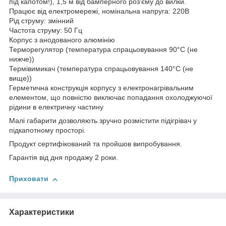
під капотом!), 1,5 м від бамперного роз'єму до вилки.
Працює від електромережі, номінальна напруга: 220В
Рід струму: змінний
Частота струму: 50 Гц
Корпус з анодованого алюмінію
Терморегулятор (температура спрацьовування 90°С (не
нижче))
Термівимикач (температура спрацьовування 140°С (не
вище))
Герметична конструкція корпусу з електронагрівальним
елементом, що повністю виключає попадання охолоджуючої
рідини в електричну частину
Малі габарити дозволяють зручно розмістити підігрівач у
підкапотному просторі.
Продукт сертифікований та пройшов випробування.
Гарантія від дня продажу 2 роки.
Приховати
Характеристики