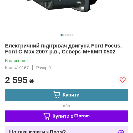
Електричний підігрівач двигуна Ford Focus,
Ford C-Max 2007 р.в., Северс-М+КМП 0502
В наявності
Код: 410167
Роздріб
2 595
₴
Купити
або
Купити з
Що таке купити з Пром?