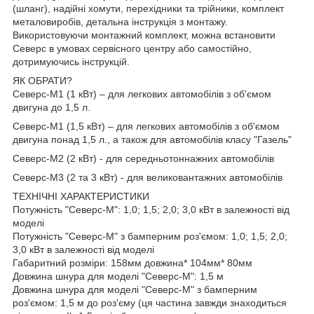
(шланг), надійні хомути, перехідники та трійники, комплект
металовиробів, детальна інструкція з монтажу.
Використовуючи монтажний комплект, можна встановити
Северс в умовах сервісного центру або самостійно,
дотримуючись інструкцій.
ЯК ОБРАТИ?
Северс-М1 (1 кВт) – для легкових автомобілів з об'ємом
двигуна до 1,5 л.
Северс-М1 (1,5 кВт) – для легкових автомобілів з об'ємом
двигуна понад 1,5 л., а також для автомобілів класу "Газель"
Северс-М2 (2 кВт) - для середньотоннажних автомобілів
Северс-М3 (2 та 3 кВт) - для великовантажних автомобілів
ТЕХНІЧНІ ХАРАКТЕРИСТИКИ
Потужність "Северс-М": 1,0; 1,5; 2,0; 3,0 кВт в залежності від
моделі
Потужність "Северс-М" з бамперним роз'ємом: 1,0; 1,5; 2,0;
3,0 кВт в залежності від моделі
Габаритний розміри: 158мм довжина* 104мм* 80мм
Довжина шнура для моделі "Северс-М": 1,5 м
Довжина шнура для моделі "Северс-М" з бамперним
роз'ємом: 1,5 м до роз'єму (ця частина завжди знаходиться