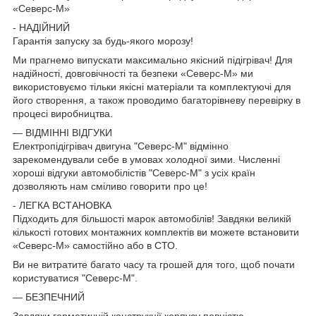
«Северс-М»
- НАДІЙНИЙ
Гарантія запуску за будь-якого морозу!
Ми прагнемо випускати максимально якісний підігрівач! Для
надійності, довговічності та безпеки «Северс-М» ми
використовуємо тільки якісні матеріали та комплектуючі для
його створення, а також проводимо багаторівневу перевірку в
процесі виробництва.
— ВІДМІННІ ВІДГУКИ
Електропідігрівач двигуна "Северс-М" відмінно
зарекомендували себе в умовах холодної зими. Численні
хороші відгуки автомобілістів "Северс-М" з усіх країн
дозволяють нам сміливо говорити про це!
- ЛЕГКА ВСТАНОВКА
Підходить для більшості марок автомобілів! Завдяки великій
кількості готових монтажних комплектів ви можете встановити
«Северс-М» самостійно або в СТО.
Ви не витратите багато часу та грошей для того, щоб почати
користуватися "Северс-М".
— БЕЗПЕЧНИЙ