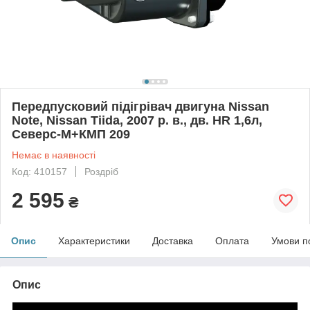
Передпусковий підігрівач двигуна Nissan
Note, Nissan Tiida, 2007 р. в., дв. HR 1,6л,
Северс-М+КМП 209
Немає в наявності
Код: 410157
Роздріб
2 595
₴
Опис
Характеристики
Доставка
Оплата
Умови п
Опис