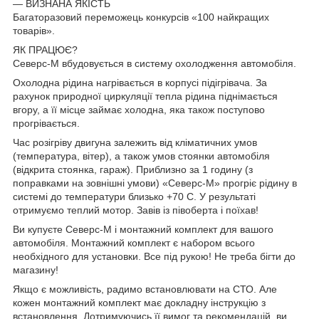
— ВИЗНАНА ЯКІСТЬ
Багаторазовий переможець конкурсів «100 найкращих
товарів».
ЯК ПРАЦЮЄ?
Северс-М вбудовується в систему охолодження автомобіля.
Охолодна рідина нагрівається в корпусі підігрівача. За
рахунок природної циркуляції тепла рідина піднімається
вгору, а її місце займає холодна, яка також поступово
прогрівається.
Час розігріву двигуна залежить від кліматичних умов
(температура, вітер), а також умов стоянки автомобіля
(відкрита стоянка, гараж). Приблизно за 1 годину (з
поправками на зовнішні умови) «Северс-М» прогріє рідину в
системі до температури близько +70 С. У результаті
отримуємо теплий мотор. Завів із півоберта і поїхав!
Ви купуєте Северс-М і монтажний комплект для вашого
автомобіля. Монтажний комплект є набором всього
необхідного для установки. Все під рукою! Не треба бігти до
магазину!
Якщо є можливість, радимо встановлювати на СТО. Але
кожен монтажний комплект має докладну інструкцію з
встановлення. Дотримуючись її вимог та рекомендацій, ви