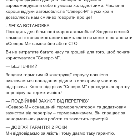
зарекомендували себе в умовах холодної зими. Численні
хороші відгуки автомобілістів "Северс-М" з усіх країн
дозволяють нам сміливо говорити про це!
- ЛЕГКА ВСТАНОВКА
Підходить для більшості марок автомобілів! Завдяки великій
кількості готових монтажних комплектів ви можете встановити
«Северс-М» самостійно або в СТО.
Ви не витратите багато часу та грошей для того, щоб почати
користуватися "Северс-М".
— БЕЗПЕЧНИЙ
Завдяки герметичній конструкції корпусу повністю
виключається попадання рідини в електричну частину
підігрівача. Кожен підігрівач "Северс-М" проходить апаратну
перевірку на герметичність!
— ПОДВІЙНИЙ ЗАХИСТ ВІД ПЕРЕГРІВУ
«Северс-М» оснащений терморегулятором та додатковим
захистом від перегріву – термовимикачем. Він спрацює за
ненормальних умов роботи та захистить пристрій.
— ДОВГАЯ ГАРАНТІЯ 2 РОКИ
Ми відповідаємо за якість і тому даємо таку гарантію.