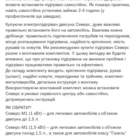
можете встановити підігрівач самостійно. Як показує практика,
навіть самостійна установка займає 2-4 години (у
професіоналів ще швидше).
Купуючи електропідігрівач двигуна Северс, дуже важливо
правильно встановити його на автомобіль. Важлива кожна
дрібниця: правильність підключення патрубків та перехідників,
місце розташування підігрівача, надійність кріплення, якість
рукавів та хомутів. Ми рекомендуємо купити підігрівач Северс
разом з монтажним комплектом. У цьому випадку ви будете
впевнені, що при установці підігрівача не виникне проблем і
підігрівач працюватиме правильно та ефективно.
До складу комплекту входить: кріплення підігрівача, рукав
(шланг), надійні хомути, перехідники та трійники, комплект
металовиробів, детальна інструкція з монтажу.
Використовуючи монтажний комплект, можна встановити
Северс в умовах сервісного центру або самостійно,
дотримуючись інструкцій.
ЯК ОБРАТИ?
Северс-М1 (1 кВт) – для легкових автомобілів з об'ємом
двигуна до 1,5 л.
Северс-М1 (1,5 кВт) – для легкових автомобілів з об'ємом
двигуна понад 1,5 л., а також для автомобілів класу "Газель"