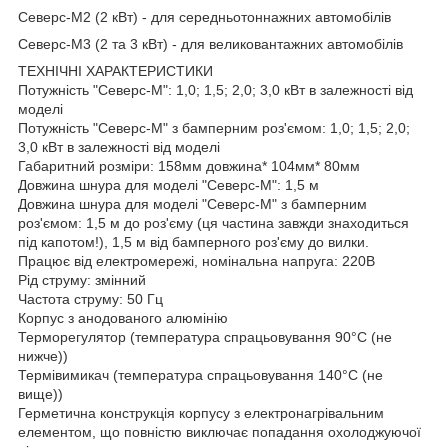
Северс-М2 (2 кВт) - для середньотоннажних автомобілів
Северс-М3 (2 та 3 кВт) - для великовантажних автомобілів
ТЕХНІЧНІ ХАРАКТЕРИСТИКИ
Потужність "Северс-М": 1,0; 1,5; 2,0; 3,0 кВт в залежності від
моделі
Потужність "Северс-М" з бамперним роз'ємом: 1,0; 1,5; 2,0;
3,0 кВт в залежності від моделі
Габаритний розміри: 158мм довжина* 104мм* 80мм
Довжина шнура для моделі "Северс-М": 1,5 м
Довжина шнура для моделі "Северс-М" з бамперним
роз'ємом: 1,5 м до роз'єму (ця частина завжди знаходиться
під капотом!), 1,5 м від бамперного роз'єму до вилки.
Працює від електромережі, номінальна напруга: 220В
Рід струму: змінний
Частота струму: 50 Гц
Корпус з анодованого алюмінію
Терморегулятор (температура спрацьовування 90°С (не
нижче))
Термівимикач (температура спрацьовування 140°С (не
вище))
Герметична конструкція корпусу з електронагрівальним
елементом, що повністю виключає попадання охолоджуючої