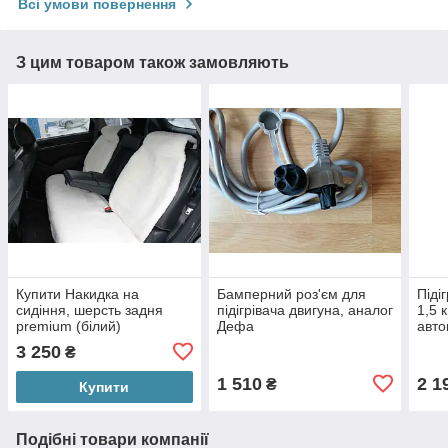
Всі умови повернення
З цим товаром також замовляють
Купити Накидка на
Бамперний роз'єм для
Піді
сидіння, шерсть задня
підігрівача двигуна, аналог
1,5 
premium (білий)
Дефа
авто
прогумований підклад
5 літ
3 250
₴
1 510
2 1
₴
Купити
Подібні товари компанії