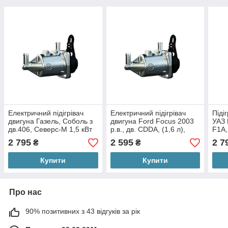
Електричний підігрівач
Електричний підігрівач
Піді
двигуна Газель, Соболь з
двигуна Ford Focus 2003
УАЗ 
дв.406, Северс-М 1,5 кВт
р.в., дв. CDDA, (1,6 л),
F1A
+ КМП 6
МКПП, Северс-М+КМП
2 795
2 595
2 7
₴
₴
501
Купити
Купити
Про нас
90% позитивних з 43 відгуків за рік