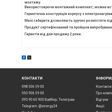
монтажу.
Використовуючи монтажний комплект, можна вста
Герметична конструкція корпусу з електронагрі
Малі габарити дозволяють зручно розмістити піді
Продукт сертифікований та пройшов випробуванн
Гарантія від дня продажу 2 роки.
КОНТАКТИ
ІНФОРМ
098 506 59 00
Контакти
050 906 59 00
Про комп
093 90 65 900 Вайбер, Телеграм
Відгуки
Telegram: @sinergy24
Акції