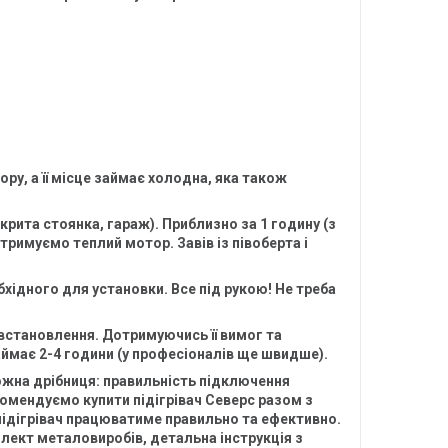
ору, а її місце займає холодна, яка також
крита стоянка, гараж). Приблизно за 1 годину (з
тримуємо теплий мотор. Завів із півоберта і
ідного для установки. Все під рукою! Не треба
становлення. Дотримуючись її вимог та
аймає 2-4 години (у професіоналів ще швидше).
ожна дрібниця: правильність підключення
екомендуємо купити підігрівач Северс разом з
 підігрівач працюватиме правильно та ефективно.
мплект металовиробів, детальна інструкція з