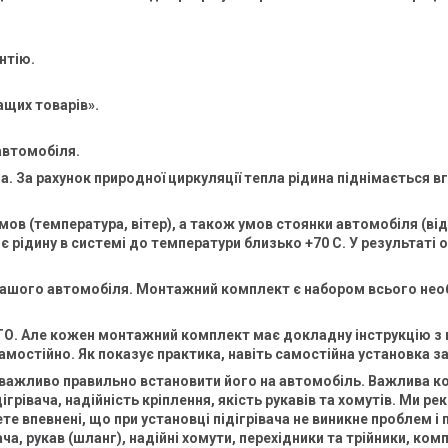
нтію.
ащих товарів».
автомобіля.
а. За рахунок природної циркуляції тепла рідина піднімається вг
мов (температура, вітер), а також умов стоянки автомобіля (від
 рідину в системі до температури близько +70 С. У результаті о
ашого автомобіля. Монтажний комплект є набором всього необх
О. Але кожен монтажний комплект має докладну інструкцію з в
амостійно. Як показує практика, навіть самостійна установка з
 важливо правильно встановити його на автомобіль. Важлива к
ігрівача, надійність кріплення, якість рукавів та хомутів. Ми р
 впевнені, що при установці підігрівача не виникне проблем і
ча, рукав (шланг), надійні хомути, перехідники та трійники, ко