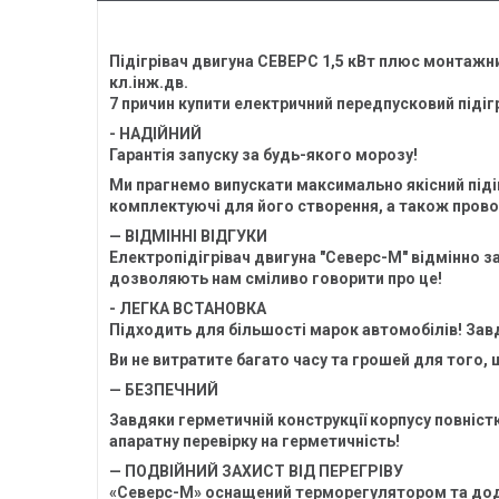
Підігрівач двигуна СЕВЕРС 1,5 кВт плюс монтажн
кл.інж.дв.
7 причин купити електричний передпусковий підіг
- НАДІЙНИЙ
Гарантія запуску за будь-якого морозу!
Ми прагнемо випускати максимально якісний підіг
комплектуючі для його створення, а також прово
— ВІДМІННІ ВІДГУКИ
Електропідігрівач двигуна "Северс-М" відмінно за
дозволяють нам сміливо говорити про це!
- ЛЕГКА ВСТАНОВКА
Підходить для більшості марок автомобілів! Зав
Ви не витратите багато часу та грошей для того,
— БЕЗПЕЧНИЙ
Завдяки герметичній конструкції корпусу повніст
апаратну перевірку на герметичність!
— ПОДВІЙНИЙ ЗАХИСТ ВІД ПЕРЕГРІВУ
«Северс-М» оснащений терморегулятором та дода