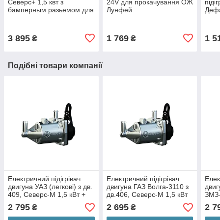
Северс+ 1,5 квт з
24V для прокачування ОЖ
піді
бамперным разьемом для
Лунфей
Деф
легкових авто
3 895
1 769
1 5
₴
₴
Подібні товари компанії
Електричний підігрівач
Електричний підігрівач
Елек
двигуна УАЗ (легкові) з дв.
двигуна ГАЗ Волга-3110 з
двиг
409, Северс-М 1,5 кВт +
дв.406, Северс-М 1,5 кВт
ЗМЗ
КМП 17
+ КМП 18
№1
2 795
2 695
2 7
₴
₴