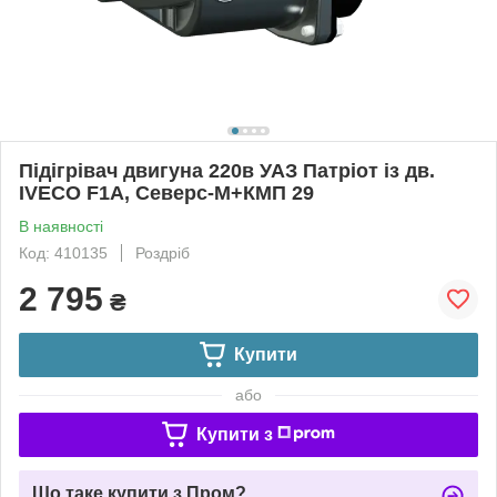
Підігрівач двигуна 220в УАЗ Патріот із дв.
IVECO F1A, Северс-М+КМП 29
В наявності
Код: 410135
Роздріб
2 795
₴
Купити
або
Купити з
Що таке купити з Пром?