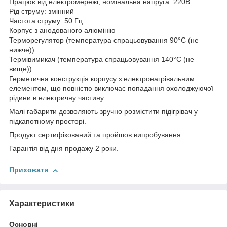
Працює від електромережі, номінальна напруга: 220В
Рід струму: змінний
Частота струму: 50 Гц
Корпус з анодованого алюмінію
Терморегулятор (температура спрацьовування 90°С (не
нижче))
Термівимикач (температура спрацьовування 140°С (не
вище))
Герметична конструкція корпусу з електронагрівальним
елементом, що повністю виключає попадання охолоджуючої
рідини в електричну частину
Малі габарити дозволяють зручно розмістити підігрівач у
підкапотному просторі.
Продукт сертифікований та пройшов випробування.
Гарантія від дня продажу 2 роки.
Приховати
Характеристики
Основні