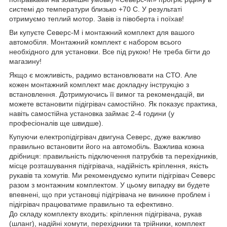
системі до температури близько +70 С. У результаті
отримуємо теплий мотор. Завів із півоберта і поїхав!
Ви купуєте Северс-М і монтажний комплект для вашого
автомобіля. Монтажний комплект є набором всього
необхідного для установки. Все під рукою! Не треба бігти до
магазину!
Якщо є можливість, радимо встановлювати на СТО. Але
кожен монтажний комплект має докладну інструкцію з
встановлення. Дотримуючись її вимог та рекомендацій, ви
можете встановити підігрівач самостійно. Як показує практика,
навіть самостійна установка займає 2-4 години (у
професіоналів ще швидше).
Купуючи електропідігрівач двигуна Северс, дуже важливо
правильно встановити його на автомобіль. Важлива кожна
дрібниця: правильність підключення патрубків та перехідників,
місце розташування підігрівача, надійність кріплення, якість
рукавів та хомутів. Ми рекомендуємо купити підігрівач Северс
разом з монтажним комплектом. У цьому випадку ви будете
впевнені, що при установці підігрівача не виникне проблем і
підігрівач працюватиме правильно та ефективно.
До складу комплекту входить: кріплення підігрівача, рукав
(шланг), надійні хомути, перехідники та трійники, комплект