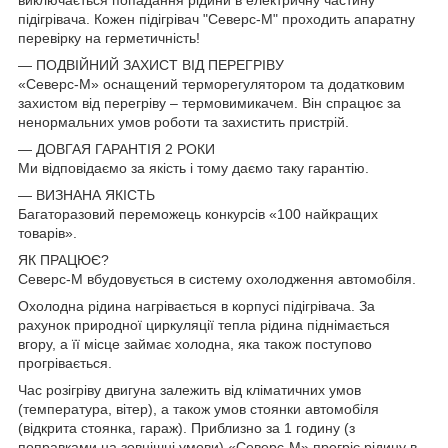
виключається попадання рідини в електричну частину
підігрівача. Кожен підігрівач "Северс-М" проходить апаратну
перевірку на герметичність!
— ПОДВІЙНИЙ ЗАХИСТ ВІД ПЕРЕГРІВУ
«Северс-М» оснащений терморегулятором та додатковим
захистом від перегріву – термовимикачем. Він спрацює за
ненормальних умов роботи та захистить пристрій.
— ДОВГАЯ ГАРАНТІЯ 2 РОКИ
Ми відповідаємо за якість і тому даємо таку гарантію.
— ВИЗНАНА ЯКІСТЬ
Багаторазовий переможець конкурсів «100 найкращих
товарів».
ЯК ПРАЦЮЄ?
Северс-М вбудовується в систему охолодження автомобіля.
Охолодна рідина нагрівається в корпусі підігрівача. За
рахунок природної циркуляції тепла рідина піднімається
вгору, а її місце займає холодна, яка також поступово
прогрівається.
Час розігріву двигуна залежить від кліматичних умов
(температура, вітер), а також умов стоянки автомобіля
(відкрита стоянка, гараж). Приблизно за 1 годину (з
поправками на зовнішні умови) «Северс-М» прогріє рідину в