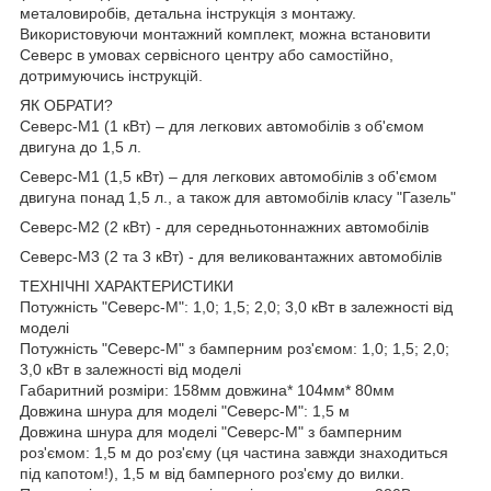
металовиробів, детальна інструкція з монтажу.
Використовуючи монтажний комплект, можна встановити
Северс в умовах сервісного центру або самостійно,
дотримуючись інструкцій.
ЯК ОБРАТИ?
Северс-М1 (1 кВт) – для легкових автомобілів з об'ємом
двигуна до 1,5 л.
Северс-М1 (1,5 кВт) – для легкових автомобілів з об'ємом
двигуна понад 1,5 л., а також для автомобілів класу "Газель"
Северс-М2 (2 кВт) - для середньотоннажних автомобілів
Северс-М3 (2 та 3 кВт) - для великовантажних автомобілів
ТЕХНІЧНІ ХАРАКТЕРИСТИКИ
Потужність "Северс-М": 1,0; 1,5; 2,0; 3,0 кВт в залежності від
моделі
Потужність "Северс-М" з бамперним роз'ємом: 1,0; 1,5; 2,0;
3,0 кВт в залежності від моделі
Габаритний розміри: 158мм довжина* 104мм* 80мм
Довжина шнура для моделі "Северс-М": 1,5 м
Довжина шнура для моделі "Северс-М" з бамперним
роз'ємом: 1,5 м до роз'єму (ця частина завжди знаходиться
під капотом!), 1,5 м від бамперного роз'єму до вилки.