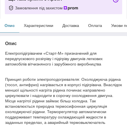
Замовлення під захистом
Опис
Характеристики
Доставка
Оплата
Умови п
Опис
Електропідігрівачем «Старт-М» призначений для
передпускового розігріву і підігріву двигунів легкових
автомобілів вітчизняного і зарубіжного виробництва
Принцип роботи электроподогревателя: Охолоджуюча рідина
(тосол, антифриз) нагрівається в корпусі підігрівача. Внаслідок
меншої щільності нагріта рідина починає направлено
циркулювати і надходити в сорочку охолодження двигуна.
Місце нагрітої рідини займає більш холодна. Так
встановлюється природна термосифонная циркуляція
охолоджуючої рідини. Терморегулятор автоматически
поддерживает температуру охлаждающей жидкости в
заданных пределах, а аварийный термовыключатель