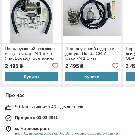
Передпусковий підігрівач
Передпусковий підігрівач
Пере
двигуна Старт-М 1,5 квт
двигуна Honda CR-V,
двиг
(Fiat Ducato)+монтажний
Старт-М 1,5 квт
GBA,
комплект
+монтажний комплект
+мон
2 495
2 495
2 4
₴
₴
Купити
Купити
Про нас
90% позитивних з 43 відгуків за рік
Працює з 03.02.2011
м. Чорноморськ
вул. Олександрійська, 68004, Чорноморськ, Україна