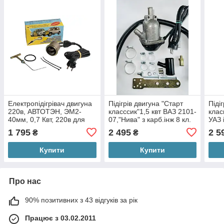
Електропідігрівач двигуна
Підігрів двигуна "Старт
Піді
220в, АВТОТЭН, ЭМ2-
класссик"1,5 квт ВАЗ 2101-
клас
40мм, 0,7 Квт, 220в для
07,"Нива" з карб.інж 8 кл.
УАЗ 
ГАЗ, Соболь с
ДВС; 2108-
(євр
1 795
2 495
2 5
₴
₴
дв.405,406,409
15,"Пріора","Калина"
Купити
Купити
Про нас
90% позитивних з 43 відгуків за рік
Працює з 03.02.2011