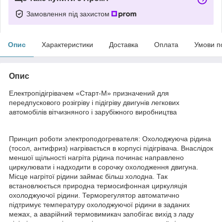
Замовлення під захистом
Опис
Характеристики
Доставка
Оплата
Умови п
Опис
Електропідігрівачем «Старт-М» призначений для
передпускового розігріву і підігріву двигунів легкових
автомобілів вітчизняного і зарубіжного виробництва
Принцип роботи электроподогревателя: Охолоджуюча рідина
(тосол, антифриз) нагрівається в корпусі підігрівача. Внаслідок
меншої щільності нагріта рідина починає направлено
циркулювати і надходити в сорочку охолодження двигуна.
Місце нагрітої рідини займає більш холодна. Так
встановлюється природна термосифонная циркуляція
охолоджуючої рідини. Терморегулятор автоматично
підтримує температуру охолоджуючої рідини в заданих
межах, а аварійний термовимикач запобігає вихід з ладу