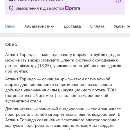
Замовлення під захистом
Опис
Характеристики
Доставка
Оплата
Умови п
Опис
Атлант Торнадо ― має ступінчасту форму патрубків що дає
можливість використовувати шланги системи охолодження
різного діаметру (18,25), уникаючи непотрібних перехідників
при монтажі.
Атлант Торнадо ― оснащен крыльчаткой оптимальной
формы для преодоления сопротивления позволяющая
добиться увеличения силы циркуляционного потока. ТЭН
(нагревательный элемент) выполнен из жаропрочной
аустенитной стали.
Дополнительный защитный анодированный слой защищает
подогреватель от неблагоприятных внешних воздействий. В
Атлант-Торнадо соединение эластичного электропровода с
корпусом подогревателя защищено кольцом из твердого