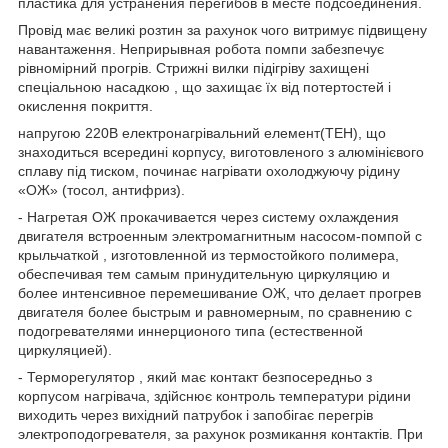
пластика для устранения перегибов в месте подсоединения.
Провід має великі розтин за рахунок чого витримує підвищену
навантаження. Неприрывная робота помпи забезпечує
рівномірний прогрів. Стрижні вилки підігріву захищені
спеціальною насадкою , що захищає їх від потертостей і
окислення покриття.
напругою 220В електронагрівальний елемент(ТЕН), що
знаходиться всередині корпусу, виготовленого з алюмінієвого
сплаву під тиском, починає нагрівати охолоджуючу рідину
«ОЖ» (тосол, антифриз).
- Нагретая ОЖ прокачивается через систему охлаждения
двигателя встроенным электромагнитным насосом-помпой с
крыльчаткой , изготовленной из термостойкого полимера,
обеспечивая тем самым принудительную циркуляцию и
более интенсивное перемешивание ОЖ, что делает прогрев
двигателя более быстрым и равномерным, по сравнению с
подогревателями иннерционого типа (естественной
циркуляцией).
- Терморегулятор , який має контакт безпосередньо з
корпусом нагрівача, здійснює контроль температури рідини
виходить через вихідний патрубок і запобігає перегрів
электроподогревателя, за рахунок розмикання контактів. При