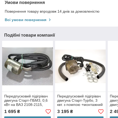
Умови повернення
Повернення товару впродовж 14 днів за домовленістю
Всі умови повернення
Подібні товари компанії
Передпусковий підігрівач
Передпусковий підігрівач
Пере
двигуна Старт-ПБМ3, 0,6
двигуна Старт-Турбо, 3
двиг
кВт на ВАЗ 2108-2115,
квт. з помпою +монтажний
двиг
Пріора, Каліна, Гранта.
комплект No1
(диз
1 695
3 195
2 4
₴
₴