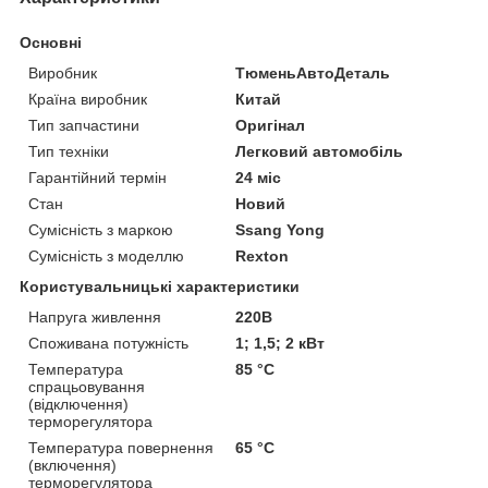
Основні
Виробник
ТюменьАвтоДеталь
Країна виробник
Китай
Тип запчастини
Оригінал
Тип техніки
Легковий автомобіль
Гарантійний термін
24 міс
Стан
Новий
Сумісність з маркою
Ssang Yong
Сумісність з моделлю
Rexton
Користувальницькі характеристики
Напруга живлення
220В
Споживана потужність
1; 1,5; 2 кВт
Температура
85 °С
спрацьовування
(відключення)
терморегулятора
Температура повернення
65 °С
(включення)
терморегулятора