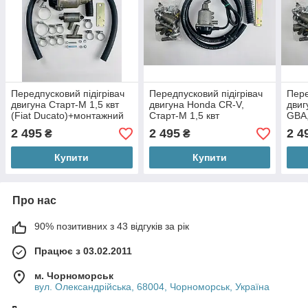
Передпусковий підігрівач
Передпусковий підігрівач
Пере
двигуна Старт-М 1,5 квт
двигуна Honda CR-V,
двиг
(Fiat Ducato)+монтажний
Старт-М 1,5 квт
GBA,
комплект
+монтажний комплект
+мон
2 495
2 495
2 4
₴
₴
Купити
Купити
Про нас
90% позитивних з 43 відгуків за рік
Працює з 03.02.2011
м. Чорноморськ
вул. Олександрійська, 68004, Чорноморськ, Україна