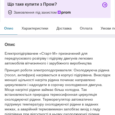
Що таке купити з Пром?
Замовлення під захистом
Опис
Характеристики
Доставка
Оплата
Умови п
Опис
Електропідігрівачем «Старт-М» призначений для
передпускового розігріву і підігріву двигунів легкових
автомобілів вітчизняного і зарубіжного виробництва
Принцип роботи электроподогревателя: Охолоджуюча рідина
(тосол, антифриз) нагрівається в корпусі підігрівача. Внаслідок
меншої щільності нагріта рідина починає направлено
циркулювати і надходити в сорочку охолодження двигуна.
Місце нагрітої рідини займає більш холодна. Так
встановлюється природна термосифонная циркуляція
охолоджуючої рідини. Терморегулятор автоматично
підтримує температуру охолоджуючої рідини в заданих
межах, а аварійний термовимикач запобігає вихід з ладу
підігрівача при відсутності в ньому охолоджуючої рідини