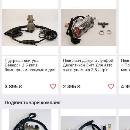
Підігрівач двигуна
Підігрівач двигуна Лунфей
Піді
Северс+ 1,5 квт з
Десептикон 3квт. Для авто
+ Пр
бамперным разьемом для
з двигуном від 2,5 літрів.
монт
легкових авто
для 
3 895
2 395
4 9
₴
₴
Подібні товари компанії