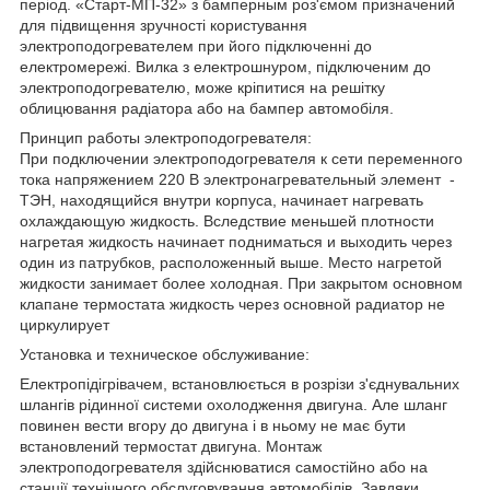
період. «Старт-МП-32» з бамперным роз'ємом призначений
для підвищення зручності користування
электроподогревателем при його підключенні до
електромережі. Вилка з електрошнуром, підключеним до
электроподогревателю, може кріпитися на решітку
облицювання радіатора або на бампер автомобіля.
Принцип работы электроподогревателя:
При подключении электроподогревателя к сети переменного
тока напряжением 220 В электронагревательный элемент -
ТЭН, находящийся внутри корпуса, начинает нагревать
охлаждающую жидкость. Вследствие меньшей плотности
нагретая жидкость начинает подниматься и выходить через
один из патрубков, расположенный выше. Место нагретой
жидкости занимает более холодная. При закрытом основном
клапане термостата жидкость через основной радиатор не
циркулирует
Установка и техническое обслуживание:
Електропідігрівачем, встановлюється в розрізи з'єднувальних
шлангів рідинної системи охолодження двигуна. Але шланг
повинен вести вгору до двигуна і в ньому не має бути
встановлений термостат двигуна. Монтаж
электроподогревателя здійснюватися самостійно або на
станції технічного обслуговування автомобілів. Завдяки