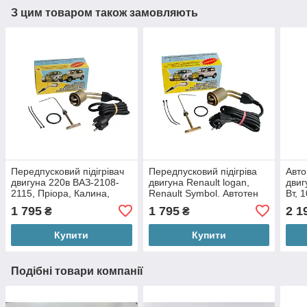
З цим товаром також замовляють
Передпусковий підігрівач
Передпусковий підігріва
Авто
двигуна 220в ВАЗ-2108-
двигуна Renault logan,
двиг
2115, Пріора, Калина,
Renault Symbol. Автотен
Вт, 
Гранта, Веста. Автотен
ЭМ2-33-0,6/220
терм
1 795
1 795
2 1
₴
₴
ЭМ2-36-0,6/220
град
Купити
Купити
Подібні товари компанії