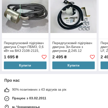
Передпусковий підігрівач
Передпусковий підігрівач
Пере
двигуна Старт-ПБМ3, 0,6
двигуна Зіл-Бичок з
двиг
кВт на ВАЗ 2108-2115,
двигуном Д 245.12
LF, 
Пріора, Каліна, Гранта.
(дизель), Старт-М, 2кВт
1,5 
1 695
2 495
2 4
₴
₴
Купити
Купити
Про нас
90% позитивних з 43 відгуків за рік
Працює з 03.02.2011
м. Чорноморськ