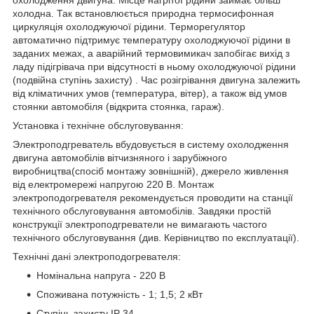
холодна. Так встановлюється природна термосифонная
циркуляція охолоджуючої рідини. Терморегулятор
автоматично підтримує температуру охолоджуючої рідини в
заданих межах, а аварійний термовимикач запобігає вихід з
ладу підігрівача при відсутності в ньому охолоджуючої рідини
(подвійна ступінь захисту) . Час розігрівання двигуна залежить
від кліматичних умов (температура, вітер), а також від умов
стоянки автомобіля (відкрита стоянка, гараж).
Установка і технічне обслуговування:
Электроподгреватель вбудовується в систему охолодження
двигуна автомобілів вітчизняного і зарубіжного
виробництва(спосіб монтажу зовнішній), джерело живлення
від електромережі напругою 220 В. Монтаж
электроподогревателя рекомендується проводити на станції
технічного обслуговування автомобілів. Завдяки простій
конструкції электроподгреватели не вимагають частого
технічного обслуговування (див. Керівництво по експлуатації).
Технічні дані электроподогревателя:
Номінальна напруга - 220 В
Споживана потужність - 1; 1,5; 2 кВт
Ступінь захисту IP 34