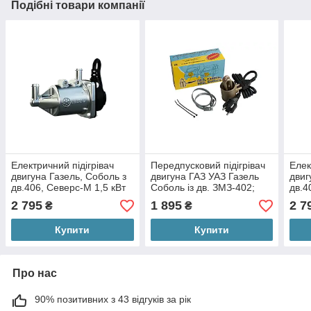
Подібні товари компанії
Електричний підігрівач
Передпусковий підігрівач
Елек
двигуна Газель, Соболь з
двигуна ГАЗ УАЗ Газель
двиг
дв.406, Северс-М 1,5 кВт
Соболь із дв. ЗМЗ-402;
дв.4
+ КМП 6
405; 406..Автотен
Севе
2 795
1 895
2 7
₴
₴
ЕМ3В-45-0,8/220
28
Купити
Купити
Про нас
90% позитивних з 43 відгуків за рік