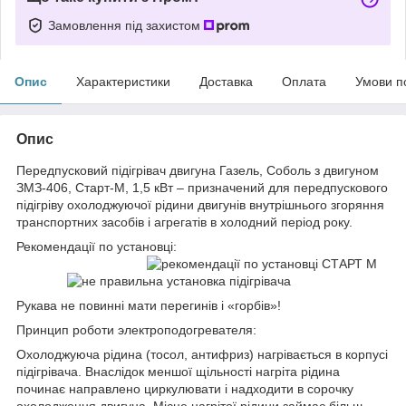
Замовлення під захистом
Опис
Характеристики
Доставка
Оплата
Умови п
Опис
Передпусковий підігрівач двигуна Газель, Соболь з двигуном
ЗМЗ-406, Старт-М, 1,5 кВт – призначений для передпускового
підігріву охолоджуючої рідини двигунів внутрішнього згоряння
транспортних засобів і агрегатів в холодний період року.
Рекомендації по установці:
Рукава не повинні мати перегинів і «горбів»!
Принцип роботи электроподогревателя:
Охолоджуюча рідина (тосол, антифриз) нагрівається в корпусі
підігрівача. Внаслідок меншої щільності нагріта рідина
починає направлено циркулювати і надходити в сорочку
охолодження двигуна. Місце нагрітої рідини займає більш