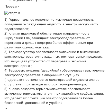
Переваги:
1) Горизонтальное исполнение исключает возможность
попадания охлаждающей жидкости в электрическую часть
подогревателя;
2) Клапан шариковый обеспечивает направленность
циркуляции ОЖ, защищает электроподогреватель от
перегрева и делает подогрев более эффективным при
различных схемах монтажа;
3) Терморегулятор обеспечивает включение и выключение
электроподогревателя в заданных температурных пределах,
что защищает устройство от перегрева и экономит
электроэнергию ;
4) Термовыключатель (аварийный) обеспечивает выключение
электроподогревателя в аварийных ситуациях
(недостаточное количество охлаждающей жидкости или ее
отсутствие), при выходе из строя терморегулятора;
5) Кнопка возврата термовыключателя обеспечивает
включение термовыключателя при аварийном срабатывании,
что делает эксплуатацию электроподогревателя более
безопасной, долговечной и удобной.