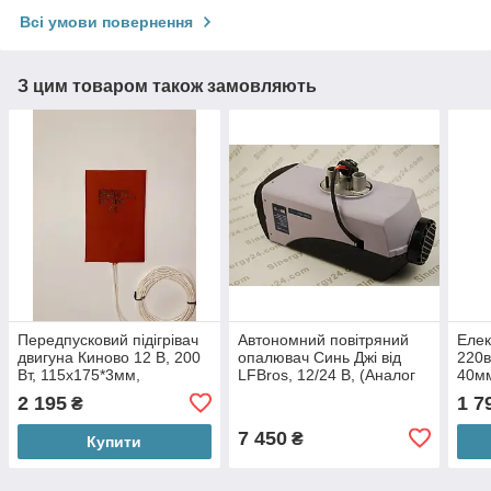
Всі умови повернення
З цим товаром також замовляють
Передпусковий підігрівач
Автономний повітряний
Елек
двигуна Киново 12 В, 200
опалювач Синь Джі від
220
Вт, 115х175*3мм,
LFBros, 12/24 В, (Аналог
40мм
термостат 65 градусів
Ебішпехер), дизель
ГАЗ,
2 195
1 7
₴
дв.4
7 450
₴
Купити