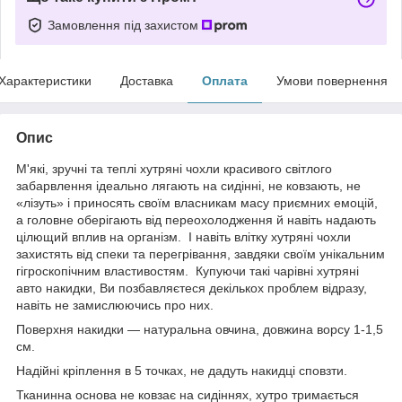
Замовлення під захистом
Характеристики
Доставка
Оплата
Умови повернення
Опис
М'які, зручні та теплі хутряні чохли красивого світлого
забарвлення ідеально лягають на сидінні, не ковзають, не
«лізуть» і приносять своїм власникам масу приємних емоцій,
а головне оберігають від переохолодження й навіть надають
цілющий вплив на організм. І навіть влітку хутряні чохли
захистять від спеки та перегрівання, завдяки своїм унікальним
гігроскопічним властивостям. Купуючи такі чарівні хутряні
авто накидки, Ви позбавляєтеся декількох проблем відразу,
навіть не замислюючись про них.
Поверхня накидки — натуральна овчина, довжина ворсу 1-1,5
см.
Надійні кріплення в 5 точках, не дадуть накидці сповзти.
Тканинна основа не ковзає на сидіннях, хутро тримається