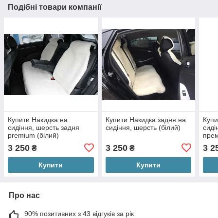
Подібні товари компанії
Купити Накидка на
Купити Накидка задня на
Купи
сидіння, шерсть задня
сидіння, шерсть (білий)
сиді
premium (білий)
прем
прогумований підклад
3 250
3 250
3 2
₴
₴
Купити
Купити
Про нас
90% позитивних з 43 відгуків за рік