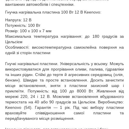
вантажних автомобілів і спецтехніки
.
Гнучка нагрівальна пластина 100 Вт 12 В Keenovo:
Напруга: 12 В
Потужність: 100 Вт
Розмір: 100 х 100 x 7 мм
Максимальна температура нагрівання: до 180 градусів за
Цельсієм
Особливості: високотемпературна самоклейна поверхня на
одній зі сторін пластини
Гнучкі нагрівальні пластини. Універсальність у всьому. Можуть
використовуватися для прогрівання оливи, палива, гідравліки
та інших рідин. Стійкі до тертя й агресивних середовищ (олія,
бензин). Швидке та просте встановлення. Досить зачистити
місце встановлення, зняти з пластини захисний шар і
приклеїти. Потужність: від 100 до 8000 Вт. Живлення від
мережі 220, 24 і 12 В. Можливе встановлення вбудованого
термостата на 40 або 90 градусів за Цельсієм. Виробництво:
Keenovo (54). Гарантія — 1 рік. Під час вибору пластини
враховуйте співвідношення самої пластини та
передбачуваного місця розміщення.