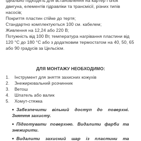
Ідеально підходять для встановлення на картер і блок
двигуна, елементів гідравліки та трансмісії, різних типів
насосів;
Покриття пластин стійке до тертя;
Стандартно комплектуються 100 см. кабелем;
Живлення на 12,24 або 220 В;
Потужність від 100 Вт, температура нагрівання пластини від
120 °C до 180 °C або з додатковим термостатом на 40, 50, 65
або 90 градусів за Цельсієм.
ДЛЯ МОНТАЖУ НЕОБХОДИМО:
1. Інструмент для зняття захисних кожухів
2. Знежирювальний розчинник
3. Ветош
4. Шпатель або валик
5. Хомут-стяжка
Забезпечити вільний доступ до поверхні.
Зняття захисту.
Підготувати поверхню. Видалити фарби та
знежирити.
Видалити захисний шар із пластини та