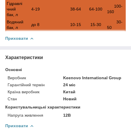
Гідравлі
100-
чний
4-19
38-64
64-100
160
бак, л
Водяний
30-
до 8
10-15
15-30
бак, л
50
Приховати
Характеристики
Основні
Виробник
Keenovo International Group
Гарантійний термін
24 міс
Країна виробник
Китай
Стан
Новий
Користувальницькі характеристики
Напруга живлення
12В
Приховати