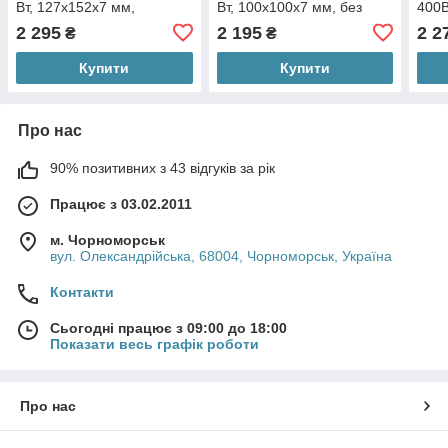
Вт, 127х152x7 мм,
Вт, 100х100x7 мм, без
400В
терморегулятор 50
терморегулятора
терм
2 295
2 195
2 2
₴
₴
градусів
90гр
Купити
Купити
Про нас
90% позитивних з 43 відгуків за рік
Працює з 03.02.2011
м. Чорноморськ
вул. Олександрійська, 68004, Чорноморськ, Україна
Контакти
Сьогодні працює з 09:00 до 18:00
Показати весь графік роботи
Про нас