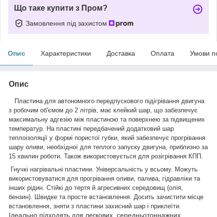
Що таке купити з Пром?
Замовлення під захистом
Опис
Характеристики
Доставка
Оплата
Умови п
Опис
Пластина для автономного передпускового підігрівання двигуна
з робочим об'ємом до 2 літрів, має клейкий шар, що забезпечує
максимальну адгезію між пластиною та поверхнею за підвищених
температур. На пластині передбачений додатковий шар
теплоізоляції у формі пористої губки, який забезпечує прогрівання
шару оливи, необхідної для теплого запуску двигуна, приблизно за
15 хвилин роботи. Також використовується для розігрівання КПП.
Гнучкі нагрівальні пластини. Універсальність у всьому. Можуть
використовуватися для прогрівання оливи, палива, гідравліки та
інших рідин. Стійкі до тертя й агресивних середовищ (олія,
бензин). Швидке та просте встановлення. Досить зачистити місце
встановлення, зняти з пластини захисний шар і приклеїти.
Ідеально підходять для легкових, середньотоннажних,