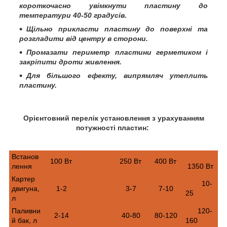
короткочасно увімкнути пластину до
температури 40-50 градусів.
Щільно прикласти пластину до поверхні та
розгладити від центру в сторони.
Промазати периметр пластини герметиком і
закріпити дроти живлення.
Для більшого ефекту, випрямляч утеплить
пластину.
Орієнтовний перелік установлення з урахуванням
потужності пластин:
Встанов
100 Вт
250 Вт
400 Вт
лення
1350 Вт
Картер
10-
двигуна,
1-2
3-7
7-10
25
л
Паливни
120-
2-14
40-80
80-120
й бак, л
160