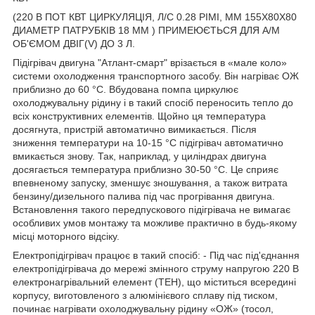
(220 В ПОТ КВТ ЦИРКУЛЯЦІЯ, Л/С 0.28 РІМІ, ММ 155Х80Х80
ДИАМЕТР ПАТРУБКІВ 18 ММ ) ПРИМЕЮЄТЬСЯ ДЛЯ А/М
ОБ'ЄМОМ ДВІГ(V) ДО 3 Л.
Підігрівач двигуна "Атлант-смарт" врізається в «мале коло»
системи охолодження транспортного засобу. Він нагріває ОЖ
приблизно до 60 °C. Вбудована помпа циркулює
охолоджувальну рідину і в такий спосіб переносить тепло до
всіх конструктивних елементів. Щойно ця температура
досягнута, пристрій автоматично вимикається. Після
зниження температури на 10-15 °C підігрівач автоматично
вмикається знову. Так, наприклад, у циліндрах двигуна
досягається температура приблизно 30-50 °C. Це сприяє
впевненому запуску, зменшує зношування, а також витрата
бензину/дизельного палива під час прогрівання двигуна.
Встановлення такого передпускового підігрівача не вимагає
особливих умов монтажу та можливе практично в будь-якому
місці моторного відсіку.
Електропідігрівач працює в такий спосіб: - Під час під'єднання
електропідігрівача до мережі змінного струму напругою 220 В
електронагрівальний елемент (ТЕН), що міститься всередині
корпусу, виготовленого з алюмінієвого сплаву під тиском,
починає нагрівати охолоджувальну рідину «ОЖ» (тосол,