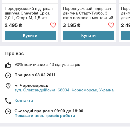
Передпусковий підігрівач
Передпусковий підігрівач
Пере
двигуна Chevrolet Epica
двигуна Старт-Турбо, 3
двиг
2,0 L, Старт-М, 1,5 квт
квт. з помпою +монтажний
двиг
комплект No1
(диз
2 495
3 195
2 4
₴
₴
Купити
Купити
Про нас
90% позитивних з 43 відгуків за рік
Працює з 03.02.2011
м. Чорноморськ
вул. Олександрійська, 68004, Чорноморськ, Україна
Контакти
Сьогодні працює з 09:00 до 18:00
Показати весь графік роботи