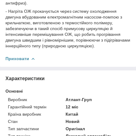
антифриз).
- Нагріта ОЖ прокачується через систему охолодження
двигуна вбудованим електромагнітним насосом-помпою з
крильчаткою, виготовленою з термостійкого полімеру,
забезпечуючи в такий спосіб примусову циркуляцію й
інтенсивніше перемішування ОЖ, що робить прогрівання
двигуна швидшим і рівномірнішим, порівнюючи з підігрівачами
іннерційного типу (природною циркуляцією).
Приховати
Характеристики
Основні
Виробник
Атлант-Груп
Гарантійний термін
12 міс
Країна виробник
Китай
Стан
Новий
Тип запчастини
Оригінал
Тип техніки
Легковий автомобіль