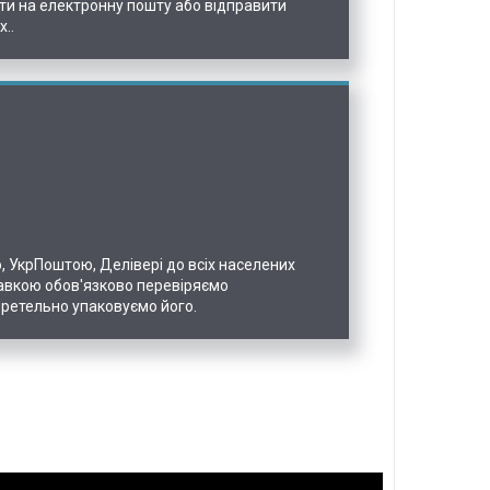
ти на електронну пошту або відправити
..
УкрПоштою, Делівері до всіх населених
равкою обов'язково перевіряємо
 ретельно упаковуємо його.