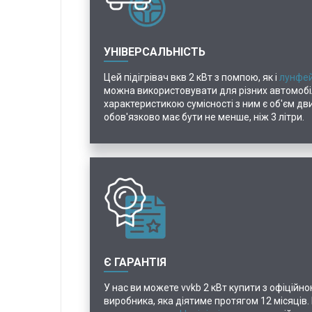
УНІВЕРСАЛЬНІСТЬ
Цей підігрівач вкв 2 кВт з помпою, як і
лунфей
можна використовувати для різних автомобі
характеристикою сумісності з ним є об'єм дв
обов'язково має бути не менше, ніж 3 літри.
Є ГАРАНТІЯ
У нас ви можете vvkb 2 кВт купити з офіційно
виробника, яка діятиме протягом 12 місяців. 