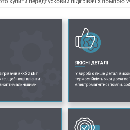
то купити передпусковий підігрівач з помпою v
ЯКІСНІ ДЕТАЛІ
грівачів вккб 2 кВт,
У виробі є лише деталі висок
 те, щоб наші клієнти
термостійкість якої досягає
найоптимальнішими
електромагнітної помпи, срі