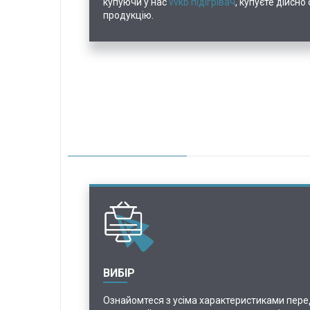
купуючи у нас
vvkb підігрівач
, купуєте дійсно
продукцію.
ВИБІР
Ознайомтеся з усіма характеристиками перед