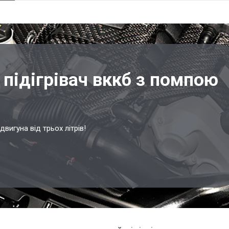
підігрівач вккб з помпою
двигуна від трьох літрів!