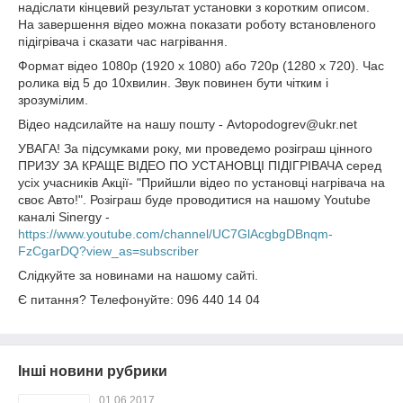
надіслати кінцевий результат установки з коротким описом.
На завершення відео можна показати роботу встановленого
підігрівача і сказати час нагрівання.
Формат відео 1080p (1920 х 1080) або 720p (1280 х 720). Час
ролика від 5 до 10хвилин. Звук повинен бути чітким і
зрозумілим.
Відео надсилайте на нашу пошту - Avtopodogrev@ukr.net
УВАГА! За підсумками року, ми проведемо розіграш цінного
ПРИЗУ ЗА КРАЩЕ ВІДЕО ПО УСТАНОВЦІ ПІДІГРІВАЧА серед
усіх учасників Акції- "Прийшли відео по установці нагрівача на
своє Авто!". Розіграш буде проводитися на нашому Youtube
каналі Sinergy -
https://www.youtube.com/channel/UC7GlAcgbgDBnqm-
FzCgarDQ?view_as=subscriber
Слідкуйте за новинами на нашому сайті.
Є питання? Телефонуйте: 096 440 14 04
Інші новини рубрики
01.06.2017