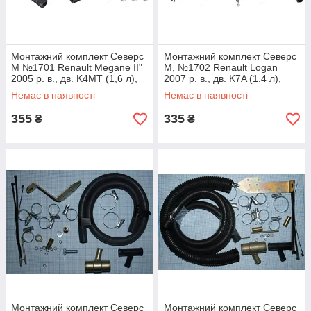
Монтажний комплект Северс
Монтажний комплект Северс
М №1701 Renault Megane II"
М, №1702 Renault Logan
2005 р. в., дв. K4MT (1,6 л),
2007 р. в., дв. K7A (1.4 л),
МКПП
K7M (1.6 л), МКПП
Немає в наявності
Немає в наявності
355
335
₴
₴
Монтажний комплект Северс
Монтажний комплект Северс