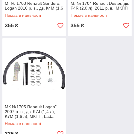
М, № 1703 Renault Sandero,
М, № 1704 Renault Duster, дв.
Logan 2010 р. в., дв. К4М (1,6
F4R (2,0 л), 2011 р. в., МКПП
л)
Немає в наявності
Немає в наявності
355
355
₴
₴
МК №1705 Renault Logan"
2007 р. в., дв. K7J (1,4 л),
K7M (1,6 л), МКПП, Lada
Largus, дв.1,6 л, 8-кл, МКПП
Немає в наявності
335
₴